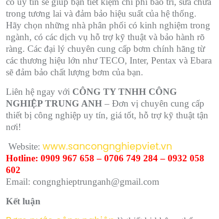
có uy tín sẽ giúp bạn tiết kiệm chi phí bảo trì, sửa chữa
trong tương lai và đảm bảo hiệu suất của hệ thống.
Hãy chọn những nhà phân phối có kinh nghiệm trong
ngành, có các dịch vụ hỗ trợ kỹ thuật và bảo hành rõ
ràng. Các đại lý chuyên cung cấp bơm chính hãng từ
các thương hiệu lớn như TECO, Inter, Pentax và Ebara
sẽ đảm bảo chất lượng bơm của bạn.
Liên hệ ngay với
CÔNG TY TNHH CÔNG
NGHIỆP TRUNG ANH
– Đơn vị chuyên cung cấp
thiết bị công nghiệp uy tín, giá tốt, hỗ trợ kỹ thuật tận
nơi!
Website:
www.sancongnghiepviet.vn
Hotline: 0909 967 658 – 0706 749 284 – 0932 058
602
Email: congnghieptrunganh@gmail.com
Kết luận