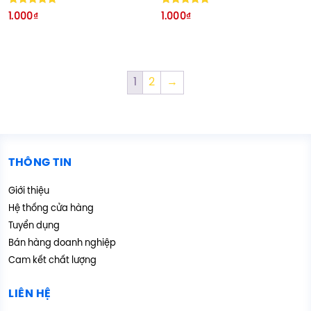
Được xếp
Được xếp
1.000
₫
1.000
₫
hạng
hạng
5.00
5.00
5 sao
5 sao
1
2
→
THÔNG TIN
Giới thiệu
Hệ thống cửa hàng
Tuyển dụng
Bán hàng doanh nghiệp
Cam kết chất lượng
LIÊN HỆ