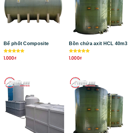
Bể phốt Composite
Bồn chứa axit HCL 40m3
Được xếp
Được xếp
1.000
₫
1.000
₫
hạng
hạng
5.00
5.00
5 sao
5 sao