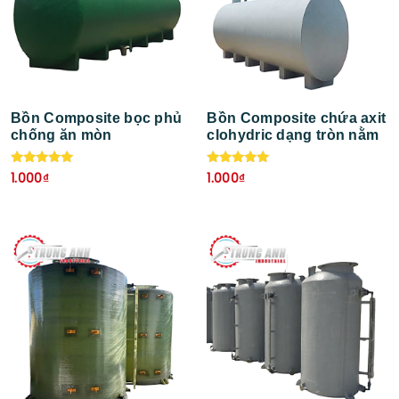
Bồn Composite bọc phủ
Bồn Composite chứa axit
chống ăn mòn
clohydric dạng tròn nằm
Được xếp
Được xếp
1.000
₫
1.000
₫
hạng
hạng
5.00
5.00
5 sao
5 sao