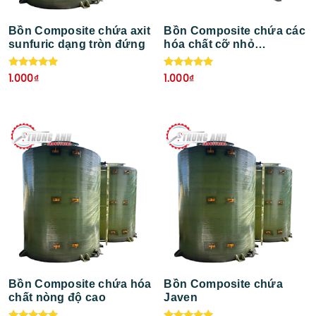
Bồn Composite chứa axit
Bồn Composite chứa các
sunfuric dạng tròn đứng
hóa chất cỡ nhỏ
5m3,6m3,7m3
Được xếp
Được xếp
1.000
₫
1.000
₫
hạng
hạng
5.00
5.00
5 sao
5 sao
Bồn Composite chứa hóa
Bồn Composite chứa
chất nòng độ cao
Javen