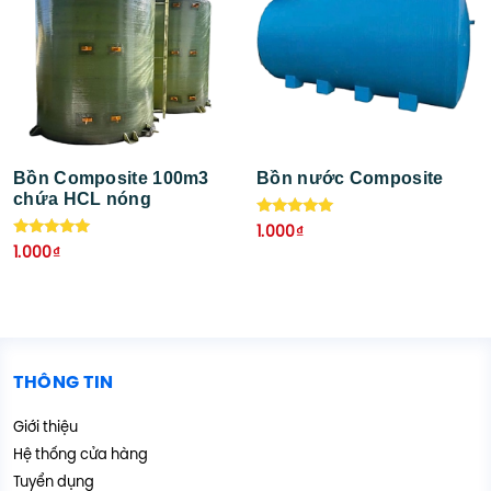
Bồn Composite 100m3
Bồn nước Composite
chứa HCL nóng
Được xếp
1.000
₫
hạng
Được xếp
1.000
₫
5.00
hạng
5 sao
5.00
5 sao
THÔNG TIN
Giới thiệu
Hệ thống cửa hàng
Tuyển dụng