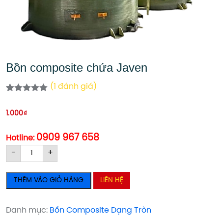
Bồn composite chứa Javen
(
1
đánh giá)
5.00
1
trên 5
dựa trên
1.000
₫
đánh giá
0909 967 658
Hotline:
Bồn
Bồn
-
+
composite
composite
chứa
chứa
THÊM VÀO GIỎ HÀNG
LIÊN HỆ
Javen
Javen
số
số
lượng
lượng
Danh mục:
Bồn Composite Dạng Tròn