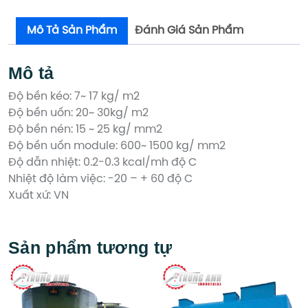
Mô Tả Sản Phẩm
Đánh Giá Sản Phẩm
Mô tả
Độ bền kéo: 7~ 17 kg/ m2
Độ bền uốn: 20~ 30kg/ m2
Độ bền nén: 15 ~ 25 kg/ mm2
Độ bền uốn module: 600~ 1500 kg/ mm2
Độ dẫn nhiệt: 0.2-0.3 kcal/mh độ C
Nhiệt độ làm việc: -20 – + 60 độ C
Xuất xứ: VN
Sản phẩm tương tự