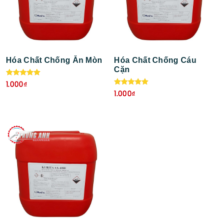
Hóa Chất Chống Ăn Mòn
Hóa Chất Chống Cáu
Cặn
Được xếp
1.000
₫
hạng
Được xếp
1.000
₫
5.00
hạng
5 sao
5.00
5 sao