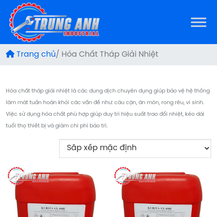
Trang chủ
/ Hóa Chất Tháp Giải Nhiệt
Hóa chất tháp giải nhiệt là các dung dịch chuyên dụng giúp bảo vệ hệ thống
làm mát tuần hoàn khỏi các vấn đề như: cáu cặn, ăn mòn, rong rêu, vi sinh.
Việc sử dụng hóa chất phù hợp giúp duy trì hiệu suất trao đổi nhiệt, kéo dài
tuổi thọ thiết bị và giảm chi phí bảo trì.