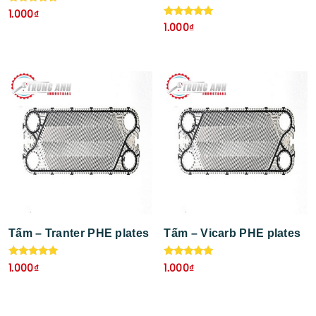
Được xếp
1.000
₫
hạng
Được xếp
1.000
₫
5.00
hạng
5 sao
5.00
5 sao
Tấm – Tranter PHE plates
Tấm – Vicarb PHE plates
Được xếp
Được xếp
1.000
₫
1.000
₫
hạng
hạng
5.00
5.00
5 sao
5 sao