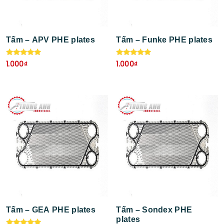
Tấm – APV PHE plates
Tấm – Funke PHE plates
Được xếp
Được xếp
1.000
₫
1.000
₫
hạng
hạng
5.00
5.00
5 sao
5 sao
Tấm – GEA PHE plates
Tấm – Sondex PHE
plates