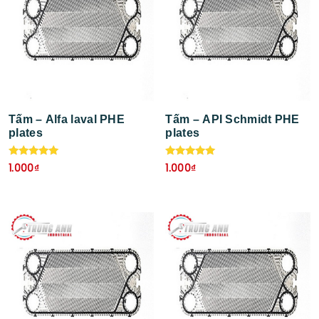
Tấm – Alfa laval PHE
Tấm – API Schmidt PHE
plates
plates
Được xếp
Được xếp
1.000
₫
1.000
₫
hạng
hạng
5.00
5.00
5 sao
5 sao