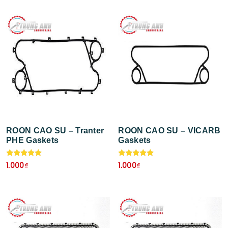
ROON CAO SU – Tranter
ROON CAO SU – VICARB
PHE Gaskets
Gaskets
Được xếp
Được xếp
1.000
₫
1.000
₫
hạng
hạng
5.00
5.00
5 sao
5 sao