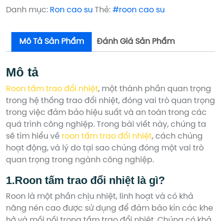
PHE
PHE
Danh mục:
Ron cao su
Thẻ:
#roon cao su
Gaskets
Gaskets
số
số
Mô Tả Sản Phẩm
Đánh Giá Sản Phẩm
lượng
lượng
Mô tả
Roon tấm trao đổi nhiệt
, một thành phần quan trọng
trong hệ thống trao đổi nhiệt, đóng vai trò quan trọng
trong việc đảm bảo hiệu suất và an toàn trong các
quá trình công nghiệp. Trong bài viết này, chúng ta
sẽ tìm hiểu về
roon tấm trao đổi nhiệt
, cách chúng
hoạt động, và lý do tại sao chúng đóng một vai trò
quan trọng trong ngành công nghiệp.
1.Roon tấm trao đổi nhiệt là gì?
Roon là một phần chịu nhiệt, linh hoạt và có khả
năng nén cao được sử dụng để đảm bảo kín các khe
hở và mối nối trong tấm trao đổi nhiệt. Chúng có khả