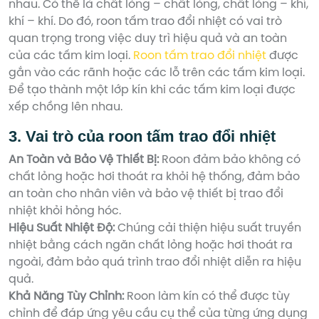
nhau. Có thể là chất lỏng – chất lỏng, chất lỏng – khí,
khí – khí. Do đó, roon tấm trao đổi nhiệt có vai trò
quan trọng trong việc duy trì hiệu quả và an toàn
của các tấm kim loại.
Roon tấm trao đổi nhiệt
được
gắn vào các rãnh hoặc các lỗ trên các tấm kim loại.
Để tạo thành một lớp kín khi các tấm kim loại được
xếp chồng lên nhau.
3. Vai trò của roon tấm trao đổi nhiệt
An Toàn và Bảo Vệ Thiết Bị:
Roon đảm bảo không có
chất lỏng hoặc hơi thoát ra khỏi hệ thống, đảm bảo
an toàn cho nhân viên và bảo vệ thiết bị trao đổi
nhiệt khỏi hỏng hóc.
Hiệu Suất Nhiệt Độ:
Chúng cải thiện hiệu suất truyền
nhiệt bằng cách ngăn chất lỏng hoặc hơi thoát ra
ngoài, đảm bảo quá trình trao đổi nhiệt diễn ra hiệu
quả.
Khả Năng Tùy Chỉnh:
Roon làm kín có thể được tùy
chỉnh để đáp ứng yêu cầu cụ thể của từng ứng dụng