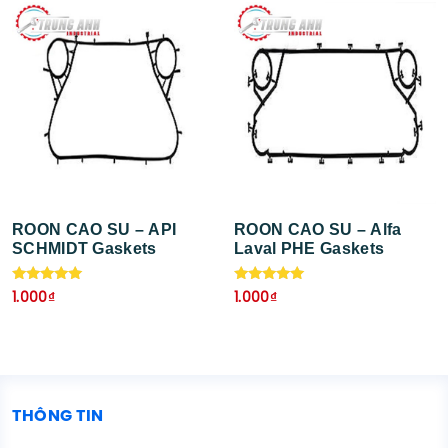
ROON CAO SU – API
ROON CAO SU – Alfa
SCHMIDT Gaskets
Laval PHE Gaskets
Được xếp
Được xếp
1.000
₫
1.000
₫
hạng
hạng
5.00
5.00
5 sao
5 sao
THÔNG TIN