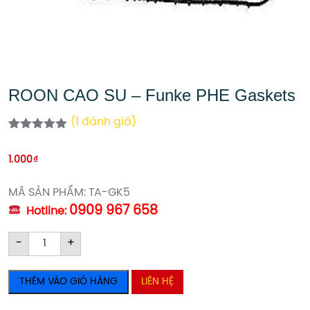
ROON CAO SU – Funke PHE Gaskets
(
1
đánh giá)
5.00
1
trên 5
dựa trên
1.000
₫
đánh giá
MÃ SẢN PHẨM: TA-GK5
0909 967 658
Hotline:
ROON
ROON
-
+
CAO
CAO
SU
SU
THÊM VÀO GIỎ HÀNG
LIÊN HỆ
-
-
Funke
Funke