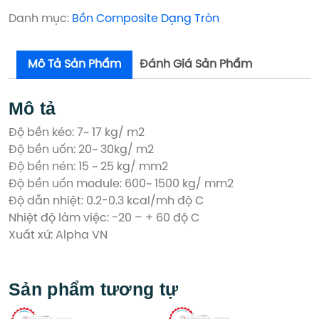
dạng
dạng
Danh mục:
Bồn Composite Dạng Tròn
tròn
tròn
đứng
đứng
Mô Tả Sản Phẩm
Đánh Giá Sản Phẩm
số
số
lượng
lượng
Mô tả
Độ bền kéo: 7~ 17 kg/ m2
Độ bền uốn: 20~ 30kg/ m2
Độ bền nén: 15 ~ 25 kg/ mm2
Độ bền uốn module: 600~ 1500 kg/ mm2
Độ dẫn nhiệt: 0.2-0.3 kcal/mh độ C
Nhiệt độ làm việc: -20 – + 60 độ C
Xuất xứ: Alpha VN
Sản phẩm tương tự