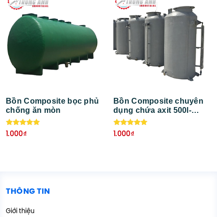
Bồn Composite bọc phủ
Bồn Composite chuyên
chống ăn mòn
dụng chứa axit 500l-
3000l
Được xếp
Được xếp
1.000
₫
1.000
₫
hạng
hạng
5.00
5.00
5 sao
5 sao
THÔNG TIN
Giới thiệu