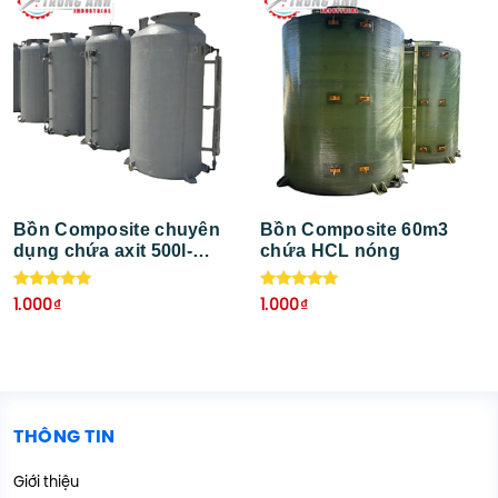
Bồn Composite chuyên
Bồn Composite 60m3
dụng chứa axit 500l-
chứa HCL nóng
3000l
Được xếp
Được xếp
1.000
₫
1.000
₫
hạng
hạng
5.00
5.00
5 sao
5 sao
THÔNG TIN
Giới thiệu