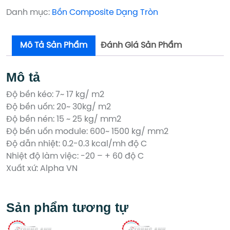
số
số
Danh mục:
Bồn Composite Dạng Tròn
lượng
lượng
Mô Tả Sản Phẩm
Đánh Giá Sản Phẩm
Mô tả
Độ bền kéo: 7~ 17 kg/ m2
Độ bền uốn: 20~ 30kg/ m2
Độ bền nén: 15 ~ 25 kg/ mm2
Độ bền uốn module: 600~ 1500 kg/ mm2
Độ dẫn nhiệt: 0.2-0.3 kcal/mh độ C
Nhiệt độ làm việc: -20 – + 60 độ C
Xuất xứ: Alpha VN
Sản phẩm tương tự