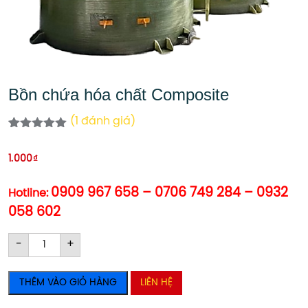
Bồn chứa hóa chất Composite
(
1
đánh giá)
5.00
1
trên 5
dựa trên
1.000
₫
đánh giá
0909 967 658 – 0706 749 284 – 0932
Hotline:
058 602
Bồn
Bồn
-
+
chứa
chứa
hóa
hóa
THÊM VÀO GIỎ HÀNG
LIÊN HỆ
chất
chất
Composite
Composite