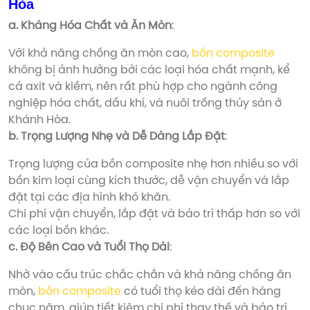
Hòa
a. Kháng Hóa Chất và Ăn Mòn
:
Với khả năng chống ăn mòn cao,
bồn composite
không bị ảnh hưởng bởi các loại hóa chất mạnh, kể
cả axit và kiềm, nên rất phù hợp cho ngành công
nghiệp hóa chất, dầu khí, và nuôi trồng thủy sản ở
Khánh Hòa.
b. Trọng Lượng Nhẹ và Dễ Dàng Lắp Đặt
:
Trọng lượng của bồn composite nhẹ hơn nhiều so với
bồn kim loại cùng kích thước, dễ vận chuyển và lắp
đặt tại các địa hình khó khăn.
Chi phí vận chuyển, lắp đặt và bảo trì thấp hơn so với
các loại bồn khác.
c. Độ Bền Cao và Tuổi Thọ Dài
:
Nhờ vào cấu trúc chắc chắn và khả năng chống ăn
mòn,
bồn composite
có tuổi thọ kéo dài đến hàng
chục năm, giúp tiết kiệm chi phí thay thế và bảo trì.