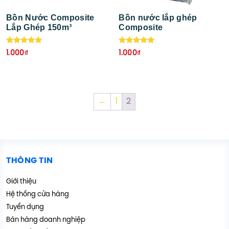
Bồn Nước Composite
Bồn nước lắp ghép
Lắp Ghép 150m³
Composite
Được xếp
Được xếp
1.000
₫
1.000
₫
hạng
hạng
5.00
5.00
5 sao
5 sao
←
1
2
THÔNG TIN
Giới thiệu
Hệ thống cửa hàng
Tuyển dụng
Bán hàng doanh nghiệp