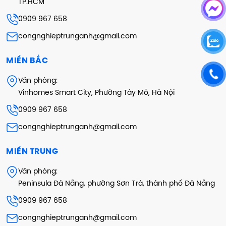
TP.HCM
0909 967 658
congnghieptrunganh@gmail.com
MIỀN BẮC
Văn phòng:
Vinhomes Smart City, Phường Tây Mỗ, Hà Nội
0909 967 658
congnghieptrunganh@gmail.com
MIỀN TRUNG
Văn phòng:
Peninsula Đà Nẵng, phường Sơn Trà, thành phố Đà Nẵng
0909 967 658
congnghieptrunganh@gmail.com