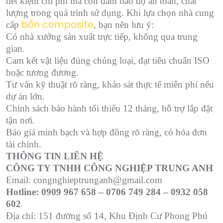
tiết kiệm chi phí mà còn đảm bảo độ an toàn, chất
lượng trong quá trình sử dụng. Khi lựa chọn nhà cung
cấp
, bạn nên lưu ý:
bồn composite
Có nhà xưởng sản xuất trực tiếp, không qua trung
gian.
Cam kết vật liệu đúng chủng loại, đạt tiêu chuẩn ISO
hoặc tương đương.
Tư vấn kỹ thuật rõ ràng, khảo sát thực tế miễn phí nếu
dự án lớn.
Chính sách bảo hành tối thiểu 12 tháng, hỗ trợ lắp đặt
tận nơi.
Báo giá minh bạch và hợp đồng rõ ràng, có hóa đơn
tài chính.
THÔNG TIN LIÊN HỆ
CÔNG TY TNHH CÔNG NGHIỆP TRUNG ANH
Email: congnghieptrunganh@gmail.com
Hotline: 0909 967 658 – 0706 749 284 – 0932 058
602
Địa chỉ: 151 đường số 14, Khu Định Cư Phong Phú