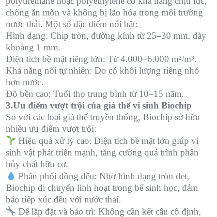
polyurethane hoặc polyethylene có khả năng chịu lực,
chống ăn mòn và không bị lão hóa trong môi trường
nước thải. Một số đặc điểm nổi bật:
Hình dạng: Chip tròn, đường kính từ 25–30 mm, dày
khoảng 1 mm.
Diện tích bề mặt riêng lớn: Từ 4.000–6.000 m²/m³.
Khả năng nổi tự nhiên: Do có khối lượng riêng nhỏ
hơn nước.
Độ bền cao: Tuổi thọ trung bình từ 10–15 năm.
3.Ưu điểm vượt trội của giá thể vi sinh Biochip
So với các loại giá thể truyền thống, Biochip sở hữu
nhiều ưu điểm vượt trội:
Hiệu quả xử lý cao: Diện tích bề mặt lớn giúp vi
sinh vật phát triển mạnh, tăng cường quá trình phân
hủy chất hữu cơ.
Phân phối đồng đều: Nhờ hình dạng tròn dẹt,
Biochip di chuyển linh hoạt trong bể sinh học, đảm
bảo tiếp xúc đều với nước thải.
Dễ lắp đặt và bảo trì: Không cần kết cấu cố định,