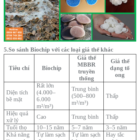
5.So sánh Biochip với các loại giá thể khác
Giá thể
Giá thể
MBBR
Tiêu chí
Biochip
dạng tổ
truyền
ong
thống
Rất lớn
Trung bình
Diện tích
(4.000–
(500–800
Thấp
bề mặt
6.000
m²/m³)
m²/m³)
Hiệu quả
Cao
Trung bình
Thấp
xử lý
Tuổi thọ
10–15 năm
5–7 năm
3–5 năm
Khả năng
Tự làm sạch
Tự làm sạch
Hay tắc