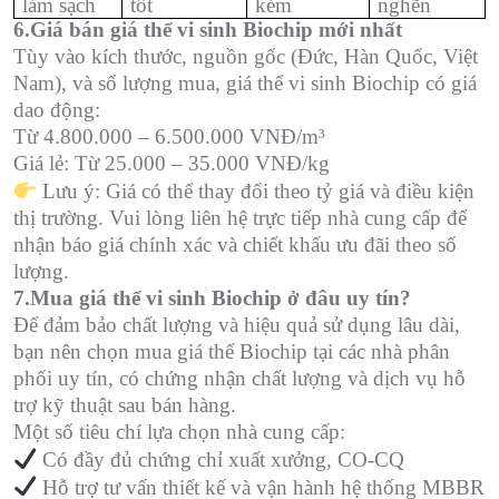
làm sạch
tốt
kém
nghẽn
6.Giá bán giá thể vi sinh Biochip mới nhất
Tùy vào kích thước, nguồn gốc (Đức, Hàn Quốc, Việt
Nam), và số lượng mua, giá thể vi sinh Biochip có giá
dao động:
Từ 4.800.000 – 6.500.000 VNĐ/m³
Giá lẻ: Từ 25.000 – 35.000 VNĐ/kg
Lưu ý: Giá có thể thay đổi theo tỷ giá và điều kiện
thị trường. Vui lòng liên hệ trực tiếp nhà cung cấp để
nhận báo giá chính xác và chiết khấu ưu đãi theo số
lượng.
7.Mua giá thể vi sinh Biochip ở đâu uy tín?
Để đảm bảo chất lượng và hiệu quả sử dụng lâu dài,
bạn nên chọn mua giá thể Biochip tại các nhà phân
phối uy tín, có chứng nhận chất lượng và dịch vụ hỗ
trợ kỹ thuật sau bán hàng.
Một số tiêu chí lựa chọn nhà cung cấp:
️ Có đầy đủ chứng chỉ xuất xưởng, CO-CQ
️ Hỗ trợ tư vấn thiết kế và vận hành hệ thống MBBR