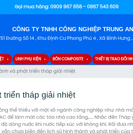
Gọi mua hàng:
0909 967 658 - 0867 543 609
CÔNG TY TNHH CÔNG NGHIỆP TRUNG A
151 Đường Số 14 , Khu Định Cư Phong Phú 4 , Xã Bình Hưng 
ỆT
LINH PHỤ KIỆN
BỒN COMPOSITE
THIẾT BỊ TRAO ĐỔI NH
hành và phát triển tháp giải nhiệt
triển tháp giải nhiệt
hông thể thiếu với một số ngành công nghiệp như: nhà má
C để làm mát các tòa nhà cao tầng,….. Nhắc đến Tháp giả
độ dòng nước khi nước tiếp xúc với không khí. Rồi đưa nh
 vẫn chưa biến đến lịch sử hình thành và phát triển của 