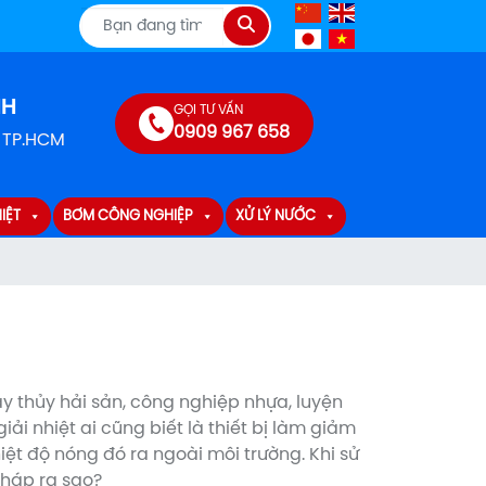
Tìm
kiếm
NH
GỌI TƯ VẤN
0909 967 658
, TP.HCM
IỆT
BƠM CÔNG NGHIỆP
XỬ LÝ NƯỚC
y thủy hải sản, công nghiệp nhựa, luyện
i nhiệt ai cũng biết là thiết bị làm giảm
iệt độ nóng đó ra ngoài môi trường. Khi sử
tháp ra sao?