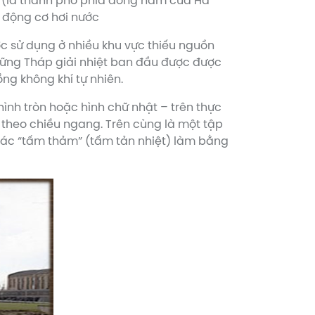
n (là thành phố phía đông nam của Hà
i động cơ hơi nước
 sử dụng ở nhiều khu vực thiếu nguồn
hững Tháp giải nhiệt ban đầu được được
ng không khí tự nhiên.
ình tròn hoặc hình chữ nhật – trên thực
u theo chiều ngang. Trên cùng là một tập
ác “tấm thảm” (tấm tản nhiệt) làm bằng