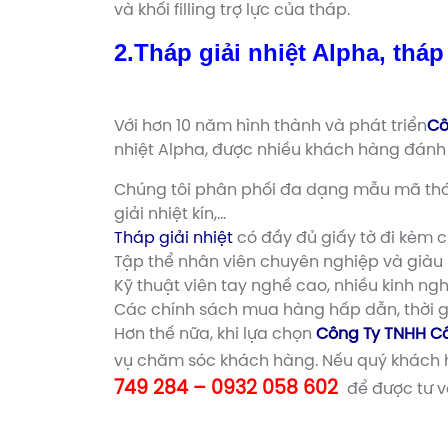
và khối filling trợ lực của tháp.
2.Tháp giải nhiệt Alpha, tháp
Với hơn 10 năm hình thành và phát triển
Cô
nhiệt Alpha, được nhiều khách hàng đánh 
Chúng tôi phân phối đa dạng mẫu mã tháp g
giải nhiệt kín,…
Tháp giải nhiệt
có đầy đủ giấy tờ đi kèm 
Tập thể nhân viên chuyên nghiệp và giàu 
Kỹ thuật viên tay nghề cao, nhiều kinh ngh
Các chính sách mua hàng hấp dẫn, thời g
Hơn thế nữa, khi lựa chọn
Công Ty TNHH C
vụ chăm sóc khách hàng. Nếu quý khách h
749 284 – 0932 058 602
để được tư 