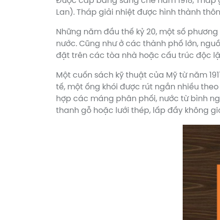
Được cấp bằng sáng chế năm 1918, Tháp g
Lan). Tháp giải nhiệt được hình thành th
Những năm đầu thế kỷ 20, một số phương 
nước. Cũng như ở các thành phố lớn, ngu
đặt trên các tòa nhà hoặc cấu trúc độc l
Một cuốn sách kỹ thuật của Mỹ từ năm 191
tế, một ống khói được rút ngắn nhiều theo
hợp các máng phân phối, nước từ bình n
thanh gỗ hoặc lưới thép, lấp đầy không gi