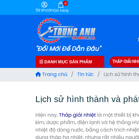
0
Tài khoản
Giỏ hàng
"Đổi Mới Để Dẫn Đầu"
DANH MỤC SẢN PHẨM
THÁP GIẢI NHI
Trang chủ
/
Tin tức
/
Lịch sử hình t
Lịch sử hình thành và phát 
Hiện nay,
Tháp giải nhiệt
là một thiết bị k
kim, dược phẩm, điện lạnh và hệ thống HVA
nhiệt độ dòng nước, bằng cách trích nhiệt 
dụng tháp hạ nhiệt, nhưng rất nhiều người