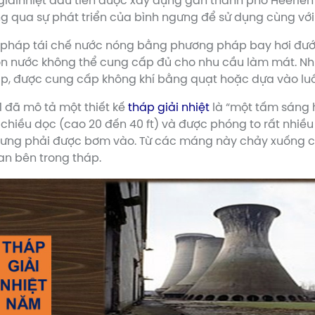
iảinhiệt đầu tiên được xây dựng gần thành phố Heerle
ông qua sự phát triển của bình ngưng để sử dụng cùng vớ
pháp tái chế nước nóng bằng phương pháp bay hơi đước
ồn nước không thể cung cấp đủ cho nhu cầu làm mát. N
ập, được cung cấp không khí bằng quạt hoặc dựa vào luồ
1 đã mô tả một thiết kế
tháp giải nhiệt
là “một tấm sáng h
 chiều dọc (cao 20 đến 40 ft) và được phóng to rất nhiề
gưng phải được bơm vào. Từ các máng này chảy xuống c
an bên trong tháp.