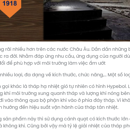
ộng rãi nhiều hơn trên các nước Châu Âu. Dần dần những 
ợc ra đời. Nhằm đáp ứng nhu cầu, ứng dụng của người dù
đổi để phù hợp với môi trường làm việc ẩm ướt
 nhiều loại, đa dạng về kích thước, chức năng,… Một số lo
n gọi khác là tháp hạ nhiệt gió tự nhiên có hình Hypebol. 
ng khí môi trường xung quanh tháp và lượng khí nóng bên
sẽ đi vào thông qua bộ phận khí vào ở phía đáy tháp. Vì k
 hưởng đến hiệu suất vận hành của tháp tản nhiệt.
ng sản phẩm này thì sử dụng cánh quạt có kích thước lớn
và không khí. Cũng bởi vậy mà tỷ lệ giải nhiệt của tháp p