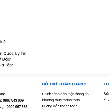
ín?
n Quốc Uy Tín
Ở Đâu?
iá Tốt?
HỖ TRỢ KHÁCH HÀNG
TH
àng:
Đăn
Chính sách bảo mật thông tin
kh
h:
Phương thức thanh toán
0867 543 609
Nại:
Hướng dẫn thanh toán
0909 967 658