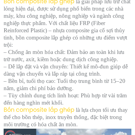
là giải pháp lưu trữ chất
Bồn composite lắp ghép
lỏng hiện đại, được sử dụng phổ biến trong các nhà
máy, khu công nghiệp, nông nghiệp và ngành công
nghiệp thực phẩm. Với chất liệu FRP (Fiber
Reinforced Plastic) – nhựa composite gia cố sợi thủy
tinh, bồn composite lắp ghép có những ưu điểm vượt
trội:
– Chống ăn mòn hóa chất: Đảm bảo an toàn khi lưu
trữ nước, axit, kiềm hoặc dung dịch công nghiệp.
– Dễ lắp đặt và vận chuyển: Thiết kế mô-đun giúp dễ
dàng vận chuyển và lắp ráp tại công trình.
– Bền bỉ, tuổi thọ cao: Tuổi thọ trung bình từ 15–20
năm, giảm chi phí bảo dưỡng.
– Tùy chỉnh dung tích linh hoạt: Phù hợp từ vài trăm
đến hàng nghìn mét khối.
là lựa chọn tối ưu thay
Bồn composite lắp ghép
thế cho bồn thép, inox truyền thống, đặc biệt trong
môi trường có hóa chất ăn mòn.