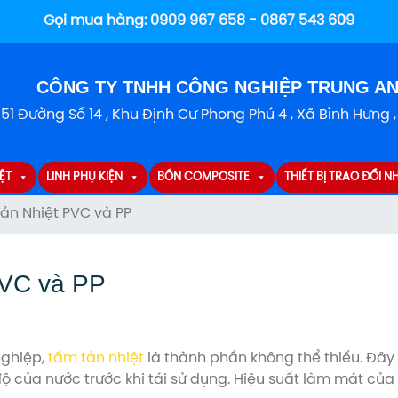
Gọi mua hàng:
0909 967 658 - 0867 543 609
CÔNG TY TNHH CÔNG NGHIỆP TRUNG A
151 Đường Số 14 , Khu Định Cư Phong Phú 4 , Xã Bình Hưng 
ỆT
LINH PHỤ KIỆN
BỒN COMPOSITE
THIẾT BỊ TRAO ĐỔI NH
ản Nhiệt PVC và PP
PVC và PP
nghiệp,
tấm tản nhiệt
là thành phần không thể thiếu. Đây l
ộ của nước trước khi tái sử dụng. Hiệu suất làm mát của 