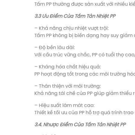
Tấm PP thường được sản xuất với nhiều ki
3.3 Ưu Điểm Của Tấm Tản Nhiệt PP
– Khả năng chịu nhiệt vượt trội:
Tấm PP không bị biến dạng hay suy giảm c
– Độ bền lâu dài:
Với cấu trúc vững chắc, PP có tuổi thọ cao,
– Kháng hóa chất hiệu quả:
PP hoạt động tốt trong các môi trường hó
– Thân thiện với môi trường:
Khả năng tái chế của PP giúp giảm thiểu 
– Hiệu suất làm mát cao:
Thiết kế tối ưu của PP hỗ trợ quá trình tra
3.4. Nhược Điểm Của Tấm Tản Nhiệt PP