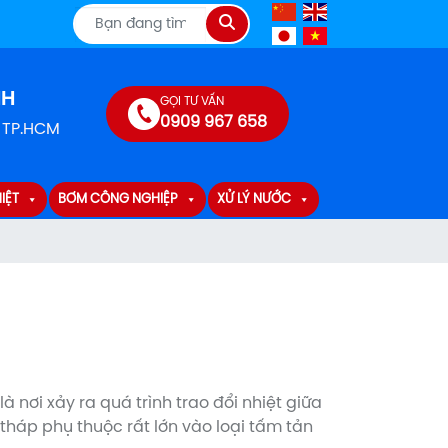
Tìm
kiếm
NH
GỌI TƯ VẤN
0909 967 658
, TP.HCM
IỆT
BƠM CÔNG NGHIỆP
XỬ LÝ NƯỚC
à nơi xảy ra quá trình trao đổi nhiệt giữa
tháp phụ thuộc rất lớn vào loại tấm tản