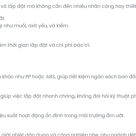
à lắp đặt mà không cần đến nhiều nhân công hay thiết b
t:
như muối, axit yếu, và kiềm.
m thời gian lắp đặt và chi phí bảo trì.
ệu khác như PP hoặc ABS, giúp tiết kiệm ngân sách ban đầ
 giúp việc lắp đặt nhanh chóng, không đòi hỏi kỹ thuật p
u suất hoạt động ổn định trong môi trường ẩm ướt.
p giải nhiệt dân dụng và công nghiệp nhẹ, như ngành dệ