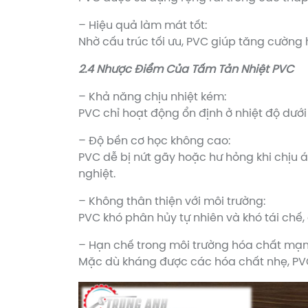
– Hiệu quả làm mát tốt:
Nhờ cấu trúc tối ưu, PVC giúp tăng cường 
2.4 Nhược Điểm Của Tấm Tản Nhiệt PVC
– Khả năng chịu nhiệt kém:
PVC chỉ hoạt động ổn định ở nhiệt độ dưới
– Độ bền cơ học không cao:
PVC dễ bị nứt gãy hoặc hư hỏng khi chịu 
nghiệt.
– Không thân thiện với môi trường:
PVC khó phân hủy tự nhiên và khó tái chế,
– Hạn chế trong môi trường hóa chất mạn
Mặc dù kháng được các hóa chất nhẹ, PV