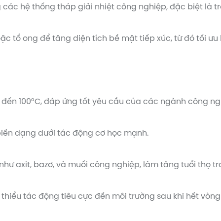
các hệ thống tháp giải nhiệt công nghiệp, đặc biệt là 
c tổ ong để tăng diện tích bề mặt tiếp xúc, từ đó tối ưu 
ên đến 100°C, đáp ứng tốt yêu cầu của các ngành công n
bị biến dạng dưới tác động cơ học mạnh.
như axit, bazơ, và muối công nghiệp, làm tăng tuổi thọ t
m thiểu tác động tiêu cực đến môi trường sau khi hết vòng