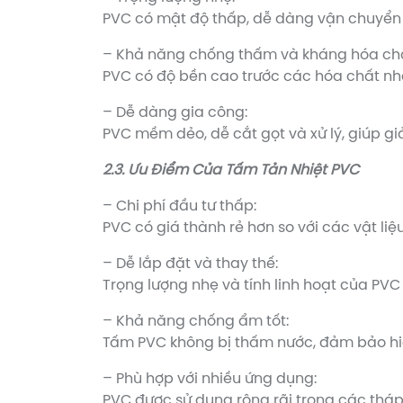
PVC có mật độ thấp, dễ dàng vận chuyển v
– Khả năng chống thấm và kháng hóa chấ
PVC có độ bền cao trước các hóa chất nhẹ 
– Dễ dàng gia công:
PVC mềm dẻo, dễ cắt gọt và xử lý, giúp giả
2.3. Ưu Điểm Của Tấm Tản Nhiệt PVC
– Chi phí đầu tư thấp:
PVC có giá thành rẻ hơn so với các vật li
– Dễ lắp đặt và thay thế:
Trọng lượng nhẹ và tính linh hoạt của PVC
– Khả năng chống ẩm tốt:
Tấm PVC không bị thấm nước, đảm bảo hiệ
– Phù hợp với nhiều ứng dụng:
PVC được sử dụng rộng rãi trong các thá