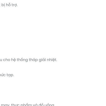
ị hỗ trợ.
u cho hệ thống tháp giải nhiệt.
hức tạp.
t may, thực phẩm và đồ uống.