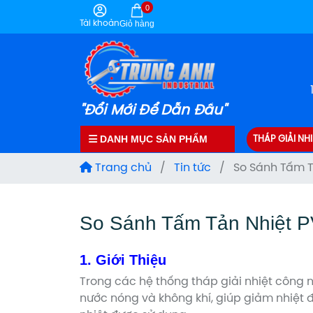
0
Tài khoản
Giỏ hàng
"Đổi Mới Để Dẫn Đầu"
DANH MỤC SẢN PHẨM
THÁP GIẢI NHI
Trang chủ
/
Tin tức
/
So Sánh Tấm T
So Sánh Tấm Tản Nhiệt 
1. Giới Thiệu
Trong các hệ thống tháp giải nhiệt công 
nước nóng và không khí, giúp giảm nhiệt đ