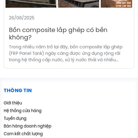
26/08/2025
Bồn composite lắp ghép có bền
không?
Trong nhiều năm trở lại đây, bồn composite lắp ghép
(FRP Panel Tank) ngày càng được ứng dụng rộng rãi
trong hệ thống cấp nước, xử lý nước thải và nhiều
ngành công nghiệp. Ưu điểm nổi bật của dòng sản
phẩm này là trọng lượng nhẹ, khả năng chống ăn mòn
cao, lắp đặt […]
THÔNG TIN
Giới thiệu
Hệ thống cửa hàng
Tuyển dụng
Bán hàng doanh nghiệp
Cam kết chất lượng