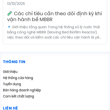
13/10/2025
Các chỉ tiêu cần theo dõi định kỳ khi
vận hành bể MBBR
Giới thiệu tổng quan Trong hệ thống xử lý nước thải
bằng công nghệ MBBR (Moving Bed Biofilm Reactor),
việc theo dõi và kiểm soát các chỉ tiêu vận hành là yếu
tố then chốt để đảm bảo hiệu suất xử lý ổn định, duy trì
hoạt động của vi sinh vật và kéo […]
THÔNG TIN
Giới thiệu
Hệ thống cửa hàng
Tuyển dụng
Bán hàng doanh nghiệp
Cam kết chất lượng
LIÊN HỆ