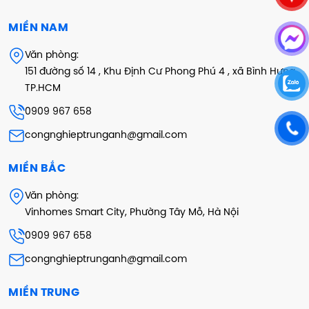
MIỀN NAM
Văn phòng:
151 đường số 14 , Khu Định Cư Phong Phú 4 , xã Bình Hưng ,
TP.HCM
0909 967 658
congnghieptrunganh@gmail.com
MIỀN BẮC
Văn phòng:
Vinhomes Smart City, Phường Tây Mỗ, Hà Nội
0909 967 658
congnghieptrunganh@gmail.com
MIỀN TRUNG