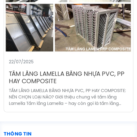
22/07/2025
TẤM LẮNG LAMELLA BẰNG NHỰA PVC, PP
HAY COMPOSITE
TẤM LẮNG LAMELLA BẰNG NHỰA PVC, PP HAY COMPOSITE:
NÊN CHỌN LOẠI NÀO? Giới thiệu chung về tấm lắng
Lamella Tấm lắng Lamella – hay còn gọi là tấm lắng
lamen – là một thiết bị không thể thiếu trong các hệ
thống xử lý nước thải và nước cấp. Nhờ thiết kế dạng
nghiêng […]
THÔNG TIN