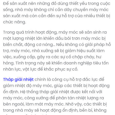
Để sản xuất nên những đồ dùng thiết yếu trong cuộc
sống, nhà máy không chỉ cần dây chuyền máy móc
sản xuất mà còn cần đến sự hỗ trợ của nhiều thiết bị
chức năng.
Trong quá trình hoạt động, máy móc sẽ sản sinh ra
một lượng nhiệt lớn khiến dầu bôi trơn máy móc bị
biến chất, động cơ nóng… Nếu không có giải pháp hỗ
trợ, máy móc, nhà xưởng sẽ bị giảm hiệu suất làm
việc, xuống cấp, gây ra các sự cố chập cháy, hư
hỏng. Tình trạng này sẽ khiến doanh nghiệp tiêu tốn
nhân lực, vật lực để khắc phục sự cố.
Tháp giải nhiệt
chính là công cụ hỗ trợ đắc lực để
giảm nhiệt độ máy móc, giúp các thiết bị hoạt động
ổn định. Hệ thống tháp giải nhiệt được kết nối với
máy móc, công xưởng để phân tán nhiệt lượng ra
bên ngoài, làm mát máy móc. Nhờ vậy, các thiết bị
trong nhà máy sẽ hoạt động ổn định, bền bỉ, không