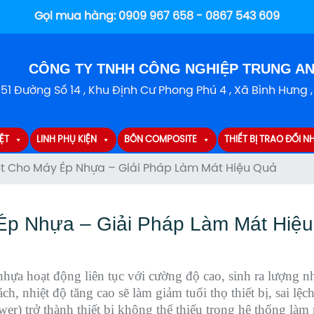
Gọi mua hàng:
0909 967 658 - 0867 543 609
CÔNG TY TNHH CÔNG NGHIỆP TRUNG A
151 Đường Số 14 , Khu Định Cư Phong Phú 4 , Xã Bình Hưng 
ỆT
LINH PHỤ KIỆN
BỒN COMPOSITE
THIẾT BỊ TRAO ĐỔI NH
ệt Cho Máy Ép Nhựa – Giải Pháp Làm Mát Hiệu Quả
 Ép Nhựa – Giải Pháp Làm Mát Hiệ
ựa hoạt động liên tục với cường độ cao, sinh ra lượng nh
, nhiệt độ tăng cao sẽ làm giảm tuổi thọ thiết bị, sai lệ
er) trở thành thiết bị không thể thiếu trong hệ thống làm