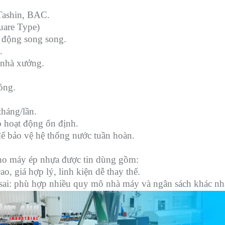
Tashin, BAC.
uare Type)
 động song song.
.
 nhà xưởng.
óng.
tháng/lần.
o hoạt động ổn định.
ể bảo vệ hệ thống nước tuần hoàn.
 cho máy ép nhựa được tin dùng gồm:
, giá hợp lý, linh kiện dễ thay thế.
sai: phù hợp nhiều quy mô nhà máy và ngân sách khác nh