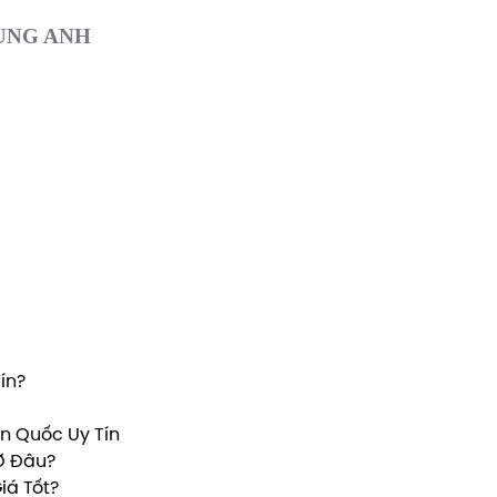
UNG ANH
ín?
n Quốc Uy Tín
Ở Đâu?
iá Tốt?