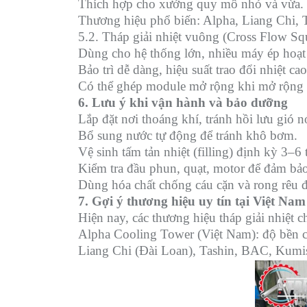
Thích hợp cho xưởng quy mô nhỏ và vừa.
Thương hiệu phổ biến: Alpha, Liang Chi, 
5.2. Tháp giải nhiệt vuông (Cross Flow Sq
Dùng cho hệ thống lớn, nhiều máy ép hoạt
Bảo trì dễ dàng, hiệu suất trao đổi nhiệt cao
Có thể ghép module mở rộng khi mở rộng
6. Lưu ý khi vận hành và bảo dưỡng
Lắp đặt nơi thoáng khí, tránh hồi lưu gió n
Bổ sung nước tự động để tránh khô bơm.
Vệ sinh tấm tản nhiệt (filling) định kỳ 3–6 
Kiểm tra đầu phun, quạt, motor để đảm bả
Dùng hóa chất chống cáu cặn và rong rêu đ
7. Gợi ý thương hiệu uy tín tại Việt Nam
Hiện nay, các thương hiệu tháp giải nhiệt
Alpha Cooling Tower (Việt Nam): độ bền cao
Liang Chi (Đài Loan), Tashin, BAC, Kumi