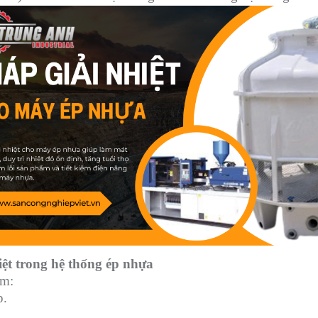
iệt trong hệ thống ép nhựa
ồm:
p.