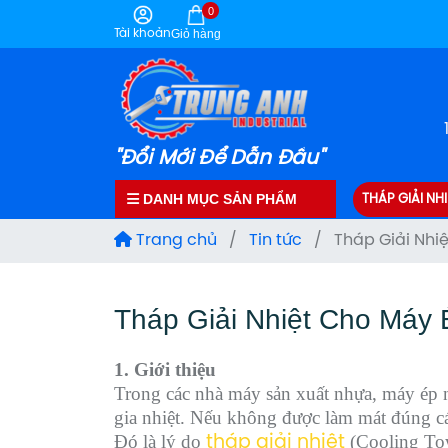
0
Tài khoản
Giỏ hàng
"Đổi Mới Để Dẫn Đầu"
DANH MỤC SẢN PHẨM
THÁP GIẢI NHI
Trang chủ
/
Tin tức
/
Tháp Giải Nhi
Tháp Giải Nhiệt Cho Máy
1. Giới thiệu
Trong các nhà máy sản xuất nhựa, máy ép nh
gia nhiệt. Nếu không được làm mát đúng cách
Đó là lý do
(Cooling Tow
tháp giải nhiệt