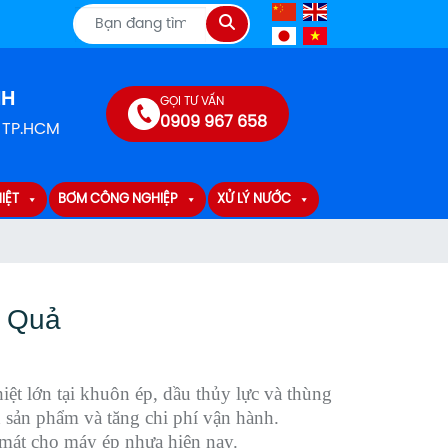
Tìm
kiếm
NH
GỌI TƯ VẤN
0909 967 658
, TP.HCM
IỆT
BƠM CÔNG NGHIỆP
XỬ LÝ NƯỚC
u Quả
iệt lớn tại khuôn ép, dầu thủy lực và thùng
ch sản phẩm và tăng chi phí vận hành.
 mát cho máy ép nhựa hiện nay.