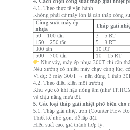
4. Cách chọn công suất tháp giải nhiệt
4.1. Theo thực tế vận hành
Không phải cứ máy lớn là cần tháp công su
Công suất máy ép
Tháp giải nhiệ
nhựa
50 – 100 tấn
3 – 5 RT
150 – 250 tấn
5 – 8 RT
300 tấn
10 RT
500 – 700 tấn
10 – 15 RT
Như vậy, máy ép nhựa 300T chỉ cần tháp
Nếu xưởng có nhiều máy chạy cùng lúc, có
Ví dụ: 3 máy 300T → nên dùng 1 tháp 30
4.2. Theo điều kiện môi trường
Khu vực có khí hậu nóng ẩm (như TP.HCM,
và chịu nắng mưa tốt.
5. Các loại tháp giải nhiệt phổ biến ch
5.1. Tháp giải nhiệt tròn (Counter Flow R
Thiết kế nhỏ gọn, dễ lắp đặt.
Hiệu suất cao, giá thành hợp lý.