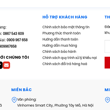
HỖ TRỢ KHÁCH HÀNG
TH
àng:
Đăn
Chính sách bảo mật thông tin
kh
h:
Phương thức thanh toán
0867 543 609
Nại:
Hướng dẫn thanh toán
0909 967 658
Hướng dẫn mua hàng
909967658
Chính sách bảo hành
VỚI CHÚNG TÔI
Chính sách quy trình xử lý khiếu nại
Chính sách đổi trả hàng hoá
MIỀN BẮC
MI
Văn phòng:
xã
Vinhomes Smart City, Phường Tây Mỗ, Hà Nội