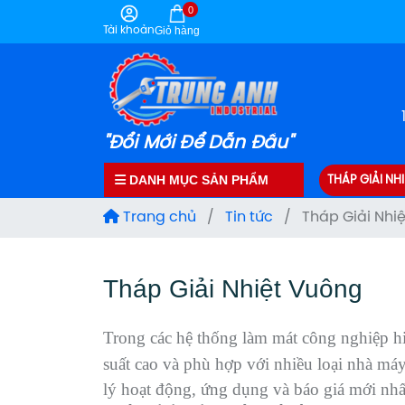
0
Tài khoản
Giỏ hàng
"Đổi Mới Để Dẫn Đầu"
DANH MỤC SẢN PHẨM
THÁP GIẢI NHI
Trang chủ
/
Tin tức
/
Tháp Giải Nhi
Tháp Giải Nhiệt Vuông
Trong các hệ thống làm mát công nghiệp h
suất cao và phù hợp với nhiều loại nhà m
lý hoạt động, ứng dụng và báo giá mới nhất