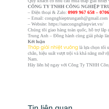
Quý khách có nhu cầu mua tháp giải nhiệt v
CÔNG TY TNHH CÔNG NGHIỆP TR
– Điện thoại & Zalo:
0909 967 658 – 0706
– Email: congnghieptrunganh@gmail.com
– Website: https://sancongnghiepviet.vn/
Chúng tôi giao hàng toàn quốc, hỗ trợ lắp đ
Trung Anh – Đồng hành cùng giải pháp là
Kết luận
là lựa chọn tối 
Tháp giải nhiệt vuông
chắn, hiệu suất vượt trội và khả năng mở r
Nam.
Hãy liên hệ ngay với Công Ty TNHH Công 
Tin liên quan