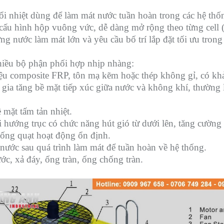
 đổi nhiệt dùng để làm mát nước tuần hoàn trong các hệ thố
 cấu hình hộp vuông vức, dễ dàng mở rộng theo từng cell (ô
ng nước làm mát lớn và yêu cầu bố trí lắp đặt tối ưu tro
hiều bộ phận phối hợp nhịp nhàng:
ệu composite FRP, tôn mạ kẽm hoặc thép không gỉ, có khả
 gia tăng bề mặt tiếp xúc giữa nước và không khí, thường
mặt tấm tản nhiệt.
ại hướng trục có chức năng hút gió từ dưới lên, tăng cường
hống quạt hoạt động ổn định.
nước sau quá trình làm mát để tuần hoàn về hệ thống.
c, xả đáy, ống tràn, ống chống tràn.