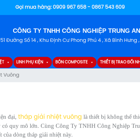
Gọi mua hàng:
0909 967 658 - 0867 543 609
CÔNG TY TNHH CÔNG NGHIỆP TRUNG A
151 Đường Số 14 , Khu Định Cư Phong Phú 4 , Xã Bình Hưng 
ỆT
LINH PHỤ KIỆN
BỒN COMPOSITE
THIẾT BỊ TRAO ĐỔI NH
ệt Vuông
iện đại,
là thiết bị không thể t
tháp giải nhiệt vuông
áy có quy mô lớn. Cùng Công Ty TNHH Công Nghiệp Trung 
 của dòng tháp giải nhiệt này.