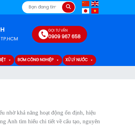
Tìm
kiếm
NH
GỌI TƯ VẤN
0909 967 658
, TP.HCM
IỆT
BƠM CÔNG NGHIỆP
XỬ LÝ NƯỚC
hiếu nhờ khả năng hoạt động ổn định, hiệu
Anh tìm hiểu chi tiết về cấu tạo, nguyên