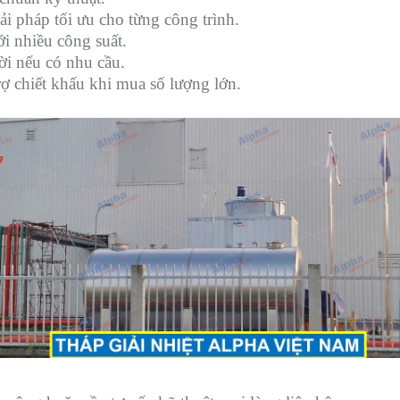
iải pháp tối ưu cho từng công trình.
i nhiều công suất.
đời nếu có nhu cầu.
rợ chiết khấu khi mua số lượng lớn.