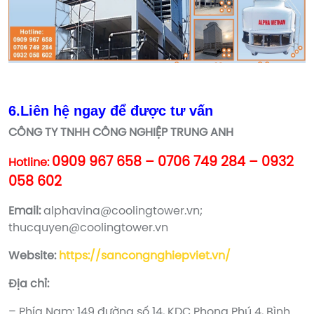
6.Liên hệ ngay để được tư vấn
CÔNG TY TNHH CÔNG NGHIỆP TRUNG ANH
0909 967 658 – 0706 749 284 – 0932
Hotline:
058 602
Email:
alphavina@coolingtower.vn;
thucquyen@coolingtower.vn
Website:
https://sancongnghiepviet.vn/
Địa chỉ:
– Phía Nam: 149 đường số 14, KDC Phong Phú 4, Bình