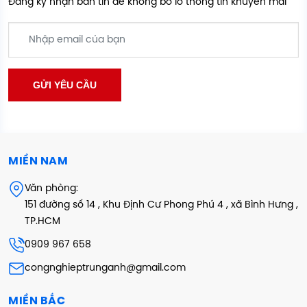
Đăng ký nhận bản tin để không bỏ lỡ thông tin khuyến mãi
MIỀN NAM
Văn phòng:
151 đường số 14 , Khu Định Cư Phong Phú 4 , xã Bình Hưng ,
TP.HCM
0909 967 658
congnghieptrunganh@gmail.com
MIỀN BẮC