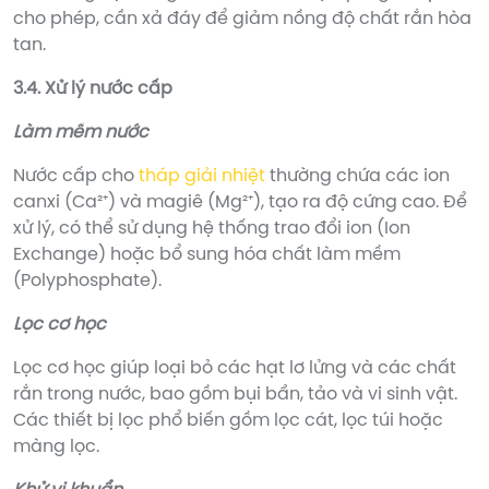
cho phép, cần xả đáy để giảm nồng độ chất rắn hòa
tan.
3.4. Xử lý nước cấp
Làm mềm nước
Nước cấp cho
tháp giải nhiệt
thường chứa các ion
canxi (Ca²⁺) và magiê (Mg²⁺), tạo ra độ cứng cao. Để
xử lý, có thể sử dụng hệ thống trao đổi ion (Ion
Exchange) hoặc bổ sung hóa chất làm mềm
(Polyphosphate).
Lọc cơ học
Lọc cơ học giúp loại bỏ các hạt lơ lửng và các chất
rắn trong nước, bao gồm bụi bẩn, tảo và vi sinh vật.
Các thiết bị lọc phổ biến gồm lọc cát, lọc túi hoặc
màng lọc.