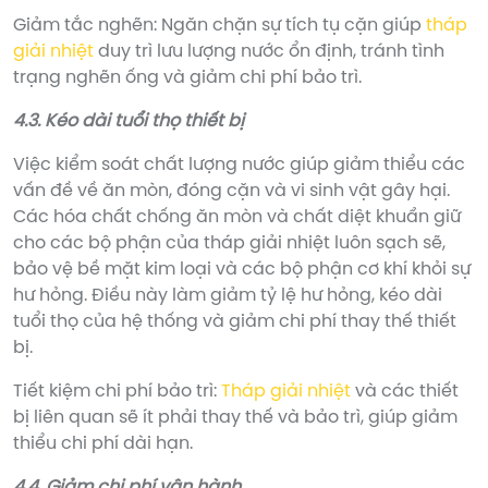
Giảm tắc nghẽn: Ngăn chặn sự tích tụ cặn giúp
tháp
giải nhiệt
duy trì lưu lượng nước ổn định, tránh tình
trạng nghẽn ống và giảm chi phí bảo trì.
4.3. Kéo dài tuổi thọ thiết bị
Việc kiểm soát chất lượng nước giúp giảm thiểu các
vấn đề về ăn mòn, đóng cặn và vi sinh vật gây hại.
Các hóa chất chống ăn mòn và chất diệt khuẩn giữ
cho các bộ phận của tháp giải nhiệt luôn sạch sẽ,
bảo vệ bề mặt kim loại và các bộ phận cơ khí khỏi sự
hư hỏng. Điều này làm giảm tỷ lệ hư hỏng, kéo dài
tuổi thọ của hệ thống và giảm chi phí thay thế thiết
bị.
Tiết kiệm chi phí bảo trì:
Tháp giải nhiệt
và các thiết
bị liên quan sẽ ít phải thay thế và bảo trì, giúp giảm
thiểu chi phí dài hạn.
4.4. Giảm chi phí vận hành