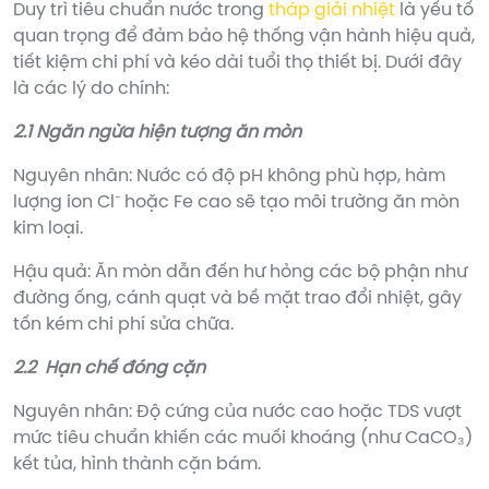
Duy trì tiêu chuẩn nước trong
tháp giải nhiệt
là yếu tố
quan trọng để đảm bảo hệ thống vận hành hiệu quả,
tiết kiệm chi phí và kéo dài tuổi thọ thiết bị. Dưới đây
là các lý do chính:
2.1 Ngăn ngừa hiện tượng ăn mòn
Nguyên nhân: Nước có độ pH không phù hợp, hàm
lượng ion Cl⁻ hoặc Fe cao sẽ tạo môi trường ăn mòn
kim loại.
Hậu quả: Ăn mòn dẫn đến hư hỏng các bộ phận như
đường ống, cánh quạt và bề mặt trao đổi nhiệt, gây
tốn kém chi phí sửa chữa.
2.2 Hạn chế đóng cặn
Nguyên nhân: Độ cứng của nước cao hoặc TDS vượt
mức tiêu chuẩn khiến các muối khoáng (như CaCO₃)
kết tủa, hình thành cặn bám.