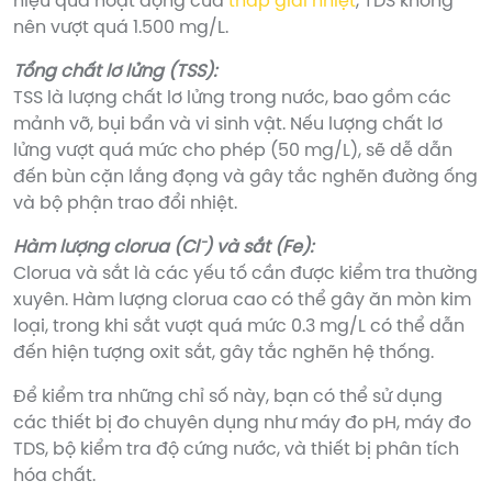
hiệu quả hoạt động của
tháp giải nhiệt
, TDS không
nên vượt quá 1.500 mg/L.
Tổng chất lơ lửng (TSS):
TSS là lượng chất lơ lửng trong nước, bao gồm các
mảnh vỡ, bụi bẩn và vi sinh vật. Nếu lượng chất lơ
lửng vượt quá mức cho phép (50 mg/L), sẽ dễ dẫn
đến bùn cặn lắng đọng và gây tắc nghẽn đường ống
và bộ phận trao đổi nhiệt.
Hàm lượng clorua (Cl⁻) và sắt (Fe):
Clorua và sắt là các yếu tố cần được kiểm tra thường
xuyên. Hàm lượng clorua cao có thể gây ăn mòn kim
loại, trong khi sắt vượt quá mức 0.3 mg/L có thể dẫn
đến hiện tượng oxit sắt, gây tắc nghẽn hệ thống.
Để kiểm tra những chỉ số này, bạn có thể sử dụng
các thiết bị đo chuyên dụng như máy đo pH, máy đo
TDS, bộ kiểm tra độ cứng nước, và thiết bị phân tích
hóa chất.