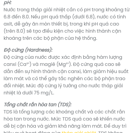
pH:
Nước trong tháp giải nhiệt cần có pH trong khoảng từ
6.8 đến 8.0. Nếu pH quá thấp (dưới 6.8), nước có tính
axit, dễ gây ăn mòn thiết bị, trong khi pH quá cao
(trên 8.0) sẽ tạo điều kiện cho việc hình thành cặn
khoáng trên các bộ phận của hệ thống.
Độ cứng (Hardness):
Độ cứng của nước được xác định bằng hàm lượng
canxi (Ca²⁺) và magiê (Mg²⁺). Độ cứng quá cao sẽ
dẫn đến sự hình thành cặn canxi, làm giảm hiệu suất
làm mát và có thể gây tắc nghẽn các bộ phận trao
đổi nhiệt. Mức độ cứng lý tưởng cho nước tháp giải
nhiệt là dưới 75 mg/L.
Tổng chất rắn hòa tan (TDS):
TDS là tổng lượng các khoáng chất và các chất rắn
hòa tan trong nước. Mức TDS quá cao sẽ khiến nước
dễ bị cặn hóa và giảm khả năng làm mát. Để duy trì