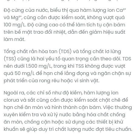
Độ cứng của nước, biểu thị qua hàm lượng ion Ca²⁺
và Mg²⁺, cũng cần được kiểm soát, không vượt quá
100 mg/L. Độ cứng cao có thể làm tích tụ cặn bám
trên bề mặt trao đổi nhiệt, dẫn đến giảm hiệu suất
làm mát.
Tổng chất rắn hòa tan (TDS) và tổng chất lơ lửng
(TSS) cũng là hai yếu tố quan trọng cần theo dõi. TDS
nên dưới 1.500 mg/L, trong khi TSS không được vượt
quá 50 mg/L để hạn chế lắng đọng và ngăn chặn sự
phát triển của rong rêu hoặc vi sinh vật.
Ngoài ra, các chỉ số như độ kiềm, hàm lượng ion
clorua và sắt cũng cần được kiểm soát chặt chẽ để
hạn chế ăn mòn và hình thành cặn bám. Việc thường
xuyên kiểm tra và xử lý nước bằng hóa chất chống
ăn mòn, chống cặn hoặc sử dụng các thiết bị khử
khuẩn sẽ giúp duy trì chất lượng nước đạt tiêu chuẩn.