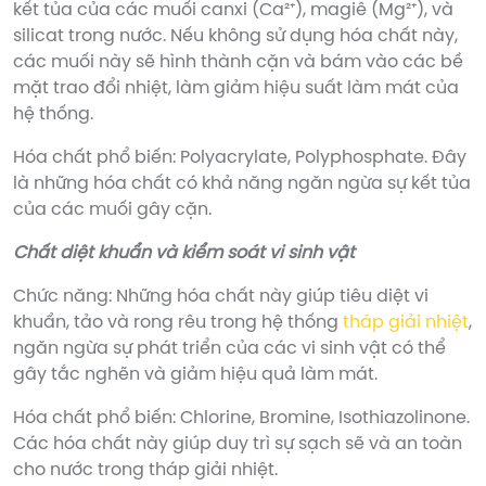
kết tủa của các muối canxi (Ca²⁺), magiê (Mg²⁺), và
silicat trong nước. Nếu không sử dụng hóa chất này,
các muối này sẽ hình thành cặn và bám vào các bề
mặt trao đổi nhiệt, làm giảm hiệu suất làm mát của
hệ thống.
Hóa chất phổ biến: Polyacrylate, Polyphosphate. Đây
là những hóa chất có khả năng ngăn ngừa sự kết tủa
của các muối gây cặn.
Chất diệt khuẩn và kiểm soát vi sinh vật
Chức năng: Những hóa chất này giúp tiêu diệt vi
khuẩn, tảo và rong rêu trong hệ thống
tháp giải nhiệt
,
ngăn ngừa sự phát triển của các vi sinh vật có thể
gây tắc nghẽn và giảm hiệu quả làm mát.
Hóa chất phổ biến: Chlorine, Bromine, Isothiazolinone.
Các hóa chất này giúp duy trì sự sạch sẽ và an toàn
cho nước trong tháp giải nhiệt.