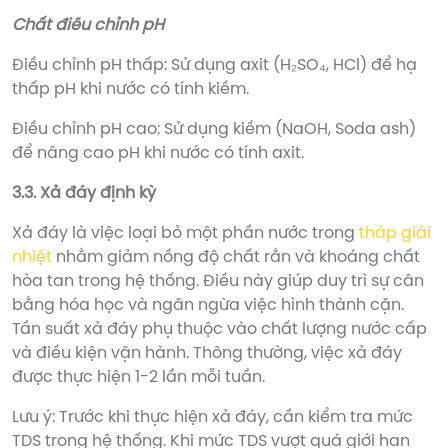
Chất điều chỉnh pH
Điều chỉnh pH thấp: Sử dụng axit (H₂SO₄, HCl) để hạ
thấp pH khi nước có tính kiềm.
Điều chỉnh pH cao: Sử dụng kiềm (NaOH, Soda ash)
để nâng cao pH khi nước có tính axit.
3.3. Xả đáy định kỳ
Xả đáy là việc loại bỏ một phần nước trong
tháp giải
nhiệt
nhằm giảm nồng độ chất rắn và khoáng chất
hòa tan trong hệ thống. Điều này giúp duy trì sự cân
bằng hóa học và ngăn ngừa việc hình thành cặn.
Tần suất xả đáy phụ thuộc vào chất lượng nước cấp
và điều kiện vận hành. Thông thường, việc xả đáy
được thực hiện 1-2 lần mỗi tuần.
Lưu ý: Trước khi thực hiện xả đáy, cần kiểm tra mức
TDS trong hệ thống. Khi mức TDS vượt quá giới hạn