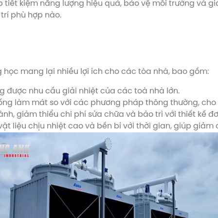
 tiết kiệm năng lượng hiệu quả, bảo vệ môi trường và gi
trí phù hợp nào.
học mang lại nhiều lợi ích cho các tòa nhà, bao gồm:
g được nhu cầu giải nhiệt của các toà nhà lớn.
 thống làm mát so với các phương pháp thông thường, ch
nh, giảm thiểu chi phí sửa chữa và bảo trì với thiết kế đơ
t liệu chịu nhiệt cao và bền bỉ với thời gian, giúp giảm c