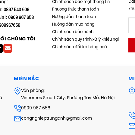
àng:
Đăn
Chính sách bảo mật thông tin
kh
h:
Phương thức thanh toán
0867 543 609
Nại:
Hướng dẫn thanh toán
0909 967 658
Hướng dẫn mua hàng
909967658
Chính sách bảo hành
VỚI CHÚNG TÔI
Chính sách quy trình xử lý khiếu nại
Chính sách đổi trả hàng hoá
MIỀN BẮC
MI
Văn phòng:
xã
Vinhomes Smart City, Phường Tây Mỗ, Hà Nội
0909 967 658
congnghieptrunganh@gmail.com