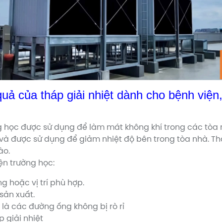
uả của tháp giải nhiệt dành cho bệnh việ
 học được sử dụng để làm mát không khí trong các tòa nh
t và được sử dụng để giảm nhiệt độ bên trong tòa nhà. T
ào.
n trường học:
g hoặc vị trí phù hợp.
sản xuất.
là các đường ống không bị rò rỉ
p giải nhiệt