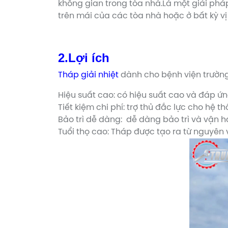
không gian trong tòa nhà.Là một giải pháp
trên mái của các tòa nhà hoặc ở bất kỳ vị 
2.Lợi ích
Tháp giải nhiệt
dành cho bệnh viện trường 
Hiệu suất cao: có hiệu suất cao và đáp ứn
Tiết kiệm chi phí: trợ thủ đắc lực cho hệ
Bảo trì dễ dàng: dễ dàng bảo trì và vận hà
Tuổi thọ cao: Tháp được tạo ra từ nguyên vậ