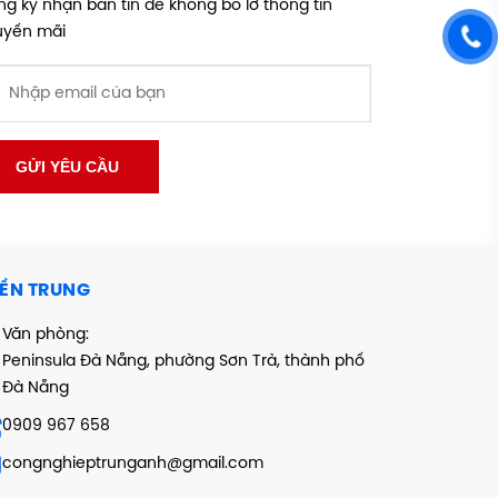
g ký nhận bản tin để không bỏ lỡ thông tin
uyến mãi
ỀN TRUNG
Văn phòng:
Peninsula Đà Nẵng, phường Sơn Trà, thành phố
Đà Nẵng
0909 967 658
congnghieptrunganh@gmail.com