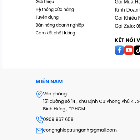
Gọi Mua H
Giới thiệu
Kinh Doan
Hệ thống cửa hàng
Gọi Khiếu 
Tuyển dụng
Bán hàng doanh nghiệp
Gọi Zalo:
0
Cam kết chất lượng
KẾT NỐI 
MIỀN NAM
Văn phòng:
151 đường số 14 , Khu Định Cư Phong Phú 4 , 
Bình Hưng , TP.HCM
0909 967 658
congnghieptrunganh@gmail.com