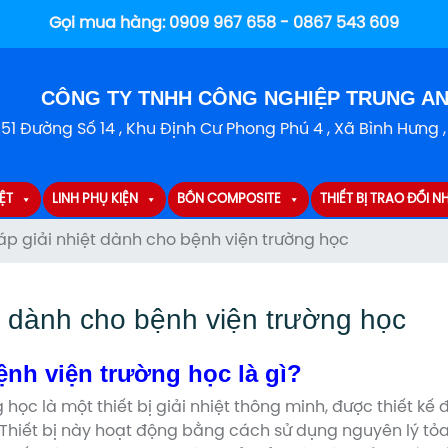
Gọi mua hàng:
0909 967 658 - 0867 543 609
CÔNG TY TNHH CÔNG NGHIỆP TRUNG A
151 Đường Số 14 , Khu Định Cư Phong Phú 4 , Xã Bình Hưng 
ỆT
LINH PHỤ KIỆN
BỒN COMPOSITE
THIẾT BỊ TRAO ĐỔI NH
áp giải nhiệt dành cho bệnh viện trường học
ệt dành cho bệnh viện trường học
ệnh viện trường học là gì?
học là một thiết bị giải nhiệt thông minh, được thiết kế
Thiết bị này hoạt động bằng cách sử dụng nguyên lý tỏa 