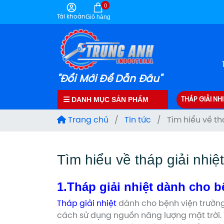
0
Tài khoản
Giỏ hàng
"Đổi Mới Để Dẫn Đầu"
DANH MỤC SẢN PHẨM
THÁP GIẢI NHI
Trang chủ
/
Tin tức
/
Tìm hiểu về th
Tìm hiểu về tháp giải nhi
1.Tháp giải nhiệt dành cho b
Tháp giải nhiệt
dành cho bệnh viện trường 
cách sử dụng nguồn năng lượng mặt trời. 