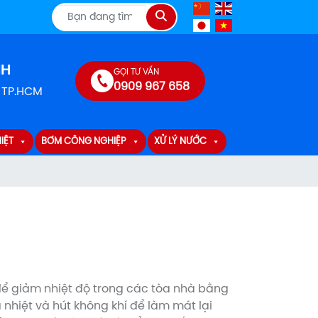
Tìm
kiếm
NH
GỌI TƯ VẤN
0909 967 658
, TP.HCM
IỆT
BƠM CÔNG NGHIỆP
XỬ LÝ NƯỚC
 để giảm nhiệt độ trong các tòa nhà bằng
nhiệt và hút không khí để làm mát lại