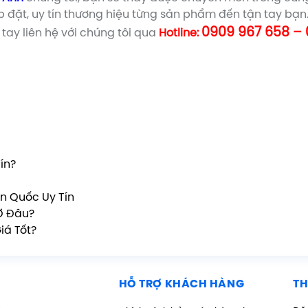
p đặt, uy tín thương hiệu từng sản phẩm đến tận tay bạ
0909 967 658 – 
 tay liên hệ với chúng tôi qua
Hotline:
ín?
n Quốc Uy Tín
Ở Đâu?
iá Tốt?
HỖ TRỢ KHÁCH HÀNG
TH