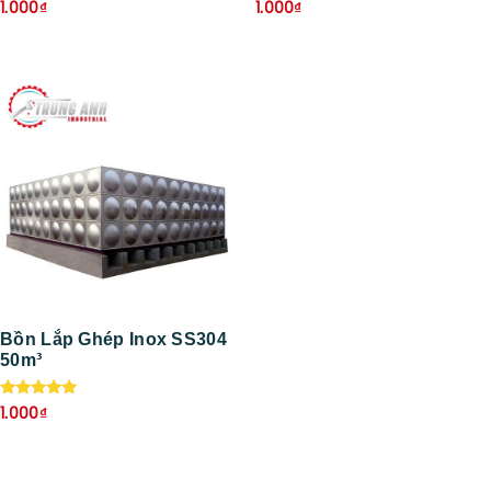
Được xếp
Được xếp
1.000
₫
1.000
₫
hạng
hạng
5.00
5.00
5 sao
5 sao
Bồn Lắp Ghép Inox SS304
50m³
Được xếp
1.000
₫
hạng
5.00
5 sao