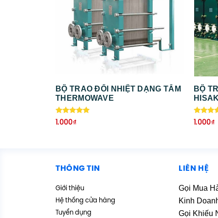
BỘ TRAO ĐỔI NHIỆT DẠNG TẤM
BỘ TR
THERMOWAVE
HISA
Được xếp
Được x
1.000
₫
1.000
₫
hạng
hạng
5.00
5.00
5 sao
5 sao
THÔNG TIN
LIÊN HỆ
Gọi Mua H
Giới thiệu
Kinh Doan
Hệ thống cửa hàng
Gọi Khiếu 
Tuyển dụng