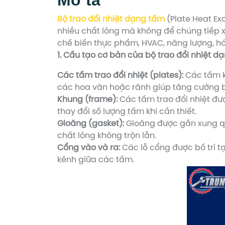
Bộ trao đổi nhiệt dạng tấm
(Plate Heat Exc
nhiều chất lỏng mà không để chúng tiếp xú
chế biến thực phẩm, HVAC, năng lượng, h
1. Cấu tạo cơ bản của bộ trao đổi nhiệt d
Các tấm trao đổi nhiệt (plates):
Các tấm ki
các hoa văn hoặc rãnh giúp tăng cường bề 
Khung (frame):
Các tấm trao đổi nhiệt đượ
thay đổi số lượng tấm khi cần thiết.
Gioăng (gasket):
Gioăng được gắn xung qu
chất lỏng không trộn lẫn.
Cổng vào và ra:
Các lỗ cổng được bố trí t
kênh giữa các tấm.