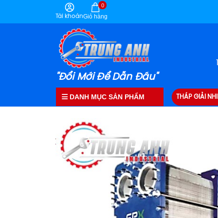
0
Tài khoản
Giỏ hàng
"Đổi Mới Để Dẫn Đầu"
DANH MỤC SẢN PHẨM
THÁP GIẢI NHI