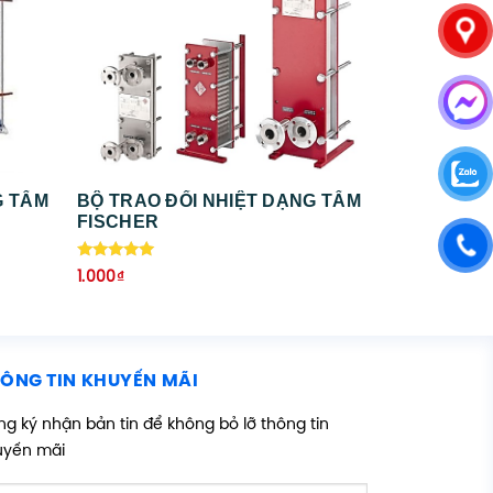
G TẤM
BỘ TRAO ĐỔI NHIỆT DẠNG TẤM
FISCHER
Được xếp
1.000
₫
hạng
5.00
5 sao
ÔNG TIN KHUYẾN MÃI
g ký nhận bản tin để không bỏ lỡ thông tin
uyến mãi