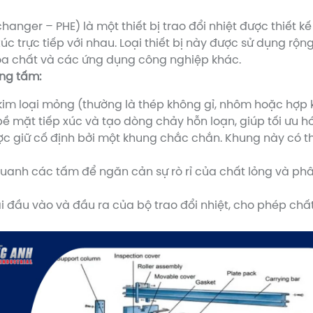
hanger – PHE) là một thiết bị trao đổi nhiệt được thiết k
c trực tiếp với nhau. Loại thiết bị này được sử dụng rộ
óa chất và các ứng dụng công nghiệp khác.
ạng tấm:
m loại mỏng (thường là thép không gỉ, nhôm hoặc hợp ki
mặt tiếp xúc và tạo dòng chảy hỗn loạn, giúp tối ưu hóa
c giữ cố định bởi một khung chắc chắn. Khung này có thể
anh các tấm để ngăn cản sự rò rỉ của chất lỏng và ph
ại đầu vào và đầu ra của bộ trao đổi nhiệt, cho phép chấ