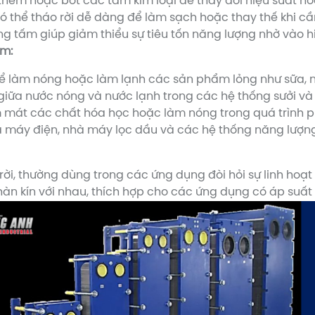
êm hoặc bớt các tấm kim loại để thay đổi hiệu suất hoạ
 thể tháo rời dễ dàng để làm sạch hoặc thay thế khi cầ
ng tấm giúp giảm thiểu sự tiêu tốn năng lượng nhờ vào hi
ấm:
 làm nóng hoặc làm lạnh các sản phẩm lỏng như sữa, nướ
 giữa nước nóng và nước lạnh trong các hệ thống sưởi và
m mát các chất hóa học hoặc làm nóng trong quá trình 
 máy điện, nhà máy lọc dầu và các hệ thống năng lượng 
ời, thường dùng trong các ứng dụng đòi hỏi sự linh hoạt 
n kín với nhau, thích hợp cho các ứng dụng có áp suất 