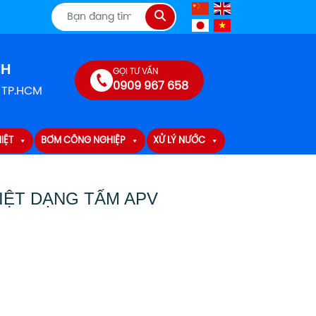
Tìm
kiếm
NH
GỌI TƯ VẤN
0909 967 658
, TP.HCM
IỆT
BƠM CÔNG NGHIỆP
XỬ LÝ NƯỚC
IỆT DẠNG TẤM APV