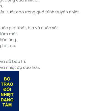
t động của thiết bị.
n.
ệu suất cao trong quá trình truyền nhiệt.
c giải khát, bia và nước sốt.
 làm mát.
phản ứng.
tái tạo.
và dễ bảo trì.
và nhiệt độ cao hơn.