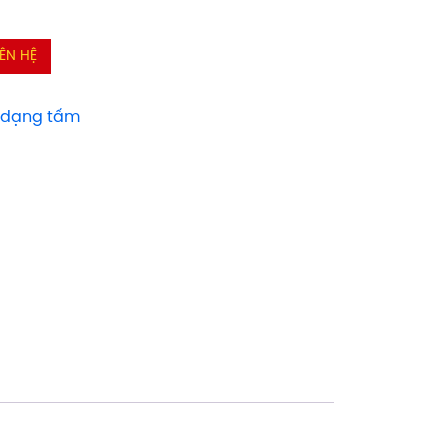
IÊN HỆ
t dạng tấm