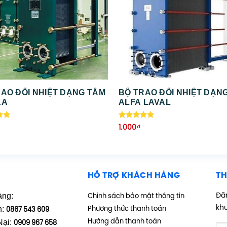
AO ĐỔI NHIỆT DẠNG TẤM
BỘ TRAO ĐỔI NHIỆT DẠN
KA
ALFA LAVAL
ếp
Được xếp
1.000
₫
hạng
5.00
5 sao
HỖ TRỢ KHÁCH HÀNG
TH
àng:
Đăn
Chính sách bảo mật thông tin
kh
h:
Phương thức thanh toán
0867 543 609
Nại:
Hướng dẫn thanh toán
0909 967 658