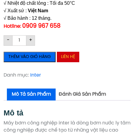
√ Nhiệt độ chất lỏng : Tối đa 50°C
√ Xuất sứ :
Việt Nam
√ Bảo hành : 12 tháng.
0909 967 658
Hotline:
Bơm
Bơm
-
+
công
công
nghiệp
nghiệp
THÊM VÀO GIỎ HÀNG
LIÊN HỆ
Inter
Inter
CM65-
CM65-
250B
250B
Danh mục:
Inter
(30KW)
(30KW)
số
số
Mô Tả Sản Phẩm
Đánh Giá Sản Phẩm
lượng
lượng
Mô tả
Máy bơm công nghiệp inter là dòng bơm nước ly tâm
công nghiệp được chế tạo từ những vật liệu cao