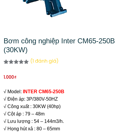
Bơm công nghiệp Inter CM65-250B
(30KW)
(
1
đánh giá)
5.00
1
trên 5
dựa trên
1.000
₫
đánh giá
√ Model:
I
NTER CM65-250B
√ Điện áp: 3P/380V-50HZ
√ Công xuất : 30KW (40hp)
√ Cột áp : 79 – 48m
√ Lưu lượng : 54 – 144m3/h.
√ Họng hút xả : 80 – 65mm