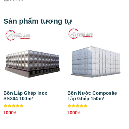
Sản phẩm tương tự
Bồn Nước Composite
Bồn Composite Lắp
Lắp Ghép 150m³
Ghép
Được xếp
Được xếp
1.000
₫
1.000
₫
hạng
hạng
5.00
5.00
5 sao
5 sao