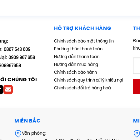
hạng
5.00
5 sao
HỖ TRỢ KHÁCH HÀNG
TH
àng:
Đăn
Chính sách bảo mật thông tin
kh
h:
Phương thức thanh toán
0867 543 609
Nại:
Hướng dẫn thanh toán
0909 967 658
Hướng dẫn mua hàng
909967658
Chính sách bảo hành
VỚI CHÚNG TÔI
Chính sách quy trình xử lý khiếu nại
Chính sách đổi trả hàng hoá
MIỀN BẮC
MI
Văn phòng: