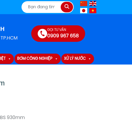
Tìm
kiếm
NH
GỌI TƯ VẤN
0909 967 658
, TP.HCM
IỆT
BƠM CÔNG NGHIỆP
XỬ LÝ NƯỚC
mm
ABS 930mm