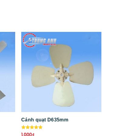
Cánh quạt D635mm
Được xếp
1.000
₫