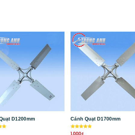
 Quạt D1200mm
Cánh Quạt D1700mm
ếp
Được xếp
1.000
₫