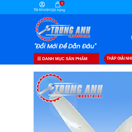
0
Tài khoản
Giỏ hàng
"Đổi Mới Để Dẫn Đầu"
DANH MỤC SẢN PHẨM
THÁP GIẢI NHI