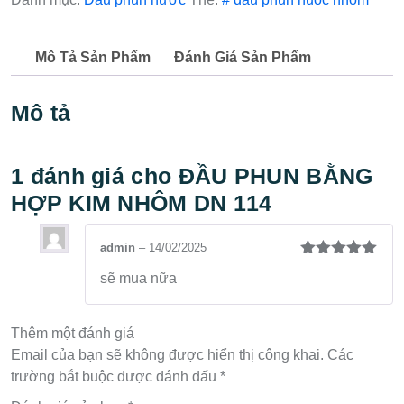
DN
114
Mô Tả Sản Phẩm
Đánh Giá Sản Phẩm
số
lượng
Mô tả
1 đánh giá cho
ĐẦU PHUN BẰNG
HỢP KIM NHÔM DN 114
admin
–
14/02/2025
Được xếp
sẽ mua nữa
hạng
5
5
sao
Thêm một đánh giá
Email của bạn sẽ không được hiển thị công khai.
Các
trường bắt buộc được đánh dấu
*