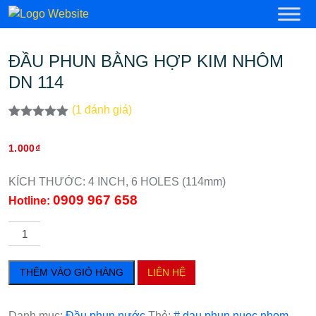
ĐẦU PHUN BẰNG HỢP KIM NHÔM
DN 114
(
1
đánh giá)
5.00
1
trên 5
dựa trên
1.000
₫
đánh giá
KÍCH THƯỚC: 4 INCH, 6 HOLES (114mm)
0909 967 658
Hotline:
ĐẦU
PHUN
BẰNG
THÊM VÀO GIỎ HÀNG
LIÊN HỆ
HỢP
KIM
NHÔM
Danh mục:
Đầu phun nước
Thẻ:
# dau phun nuoc nhom