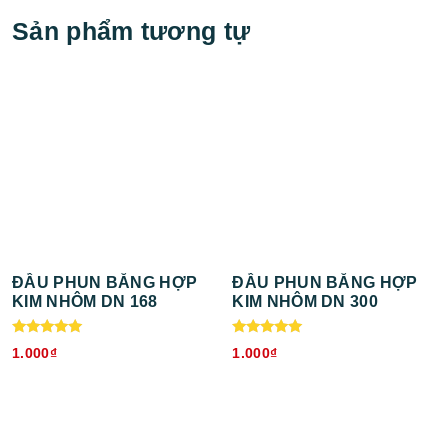
Sản phẩm tương tự
ĐẦU PHUN BẰNG HỢP
ĐẦU PHUN BẰNG HỢP
KIM NHÔM DN 168
KIM NHÔM DN 300
Được xếp
Được xếp
1.000
₫
1.000
₫
hạng
hạng
5.00
5.00
5 sao
5 sao