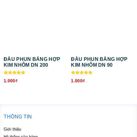
ĐẦU PHUN BẰNG HỢP
ĐẦU PHUN BẰNG HỢP
KIM NHÔM DN 200
KIM NHÔM DN 90
Được xếp
Được xếp
1.000
₫
1.000
₫
hạng
hạng
5.00
5.00
5 sao
5 sao
THÔNG TIN
Giới thiệu
Hệ thống cửa hàng