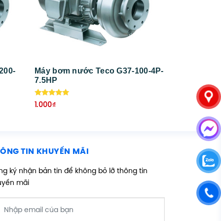
200-
Máy bơm nước Teco G37-100-4P-
7.5HP
Được xếp
1.000
₫
hạng
5.00
5 sao
ÔNG TIN KHUYẾN MÃI
g ký nhận bản tin để không bỏ lỡ thông tin
uyến mãi