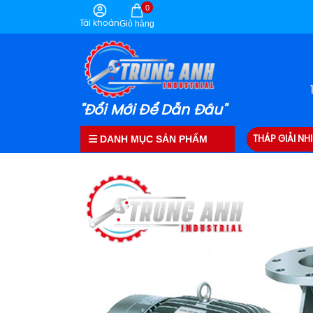
0
Tài khoản
Giỏ hàng
"Đổi Mới Để Dẫn Đầu"
DANH MỤC SẢN PHẨM
THÁP GIẢI NHI