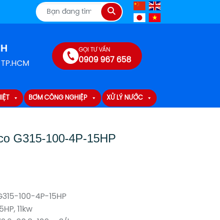
Tìm
kiếm
NH
GỌI TƯ VẤN
0909 967 658
, TP.HCM
IỆT
BƠM CÔNG NGHIỆP
XỬ LÝ NƯỚC
co G315-100-4P-15HP
G315-100-4P-15HP
15HP, 11kw