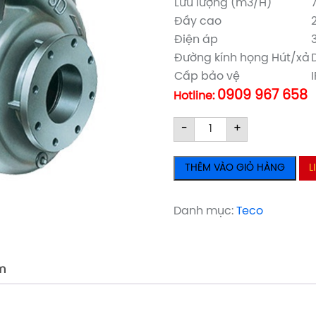
Lưu lượng (m3/H)
Đầy cao
Điện áp
Đường kính họng Hút/xả
Cấp bảo vệ
0909 967 658
Hotline:
Máy
Máy
-
+
bơm
bơm
nước
nước
THÊM VÀO GIỎ HÀNG
L
Teco
Teco
G315-
G315-
100-
100-
Danh mục:
Teco
4P-
4P-
15HP
15HP
số
số
m
lượng
lượng