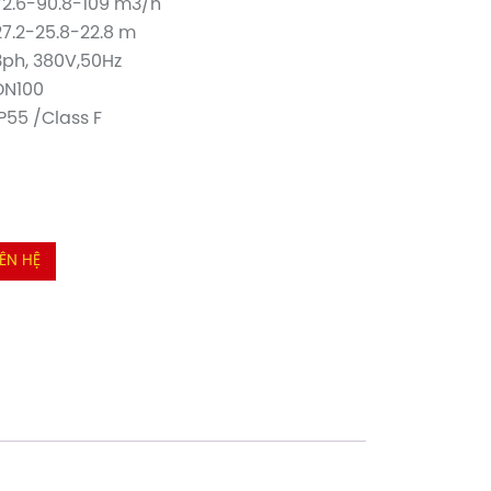
72.6-90.8-109 m3/h
27.2-25.8-22.8 m
3ph, 380V,50Hz
DN100
IP55 /Class F
IÊN HỆ