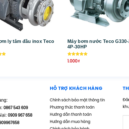
ơm ly tâm đầu inox Teco
Máy bơm nước Teco G330-
4P-30HP
ếp
Được xếp
1.000
₫
hạng
5.00
5 sao
HỖ TRỢ KHÁCH HÀNG
TH
àng:
Đăn
Chính sách bảo mật thông tin
kh
h:
Phương thức thanh toán
0867 543 609
Nại:
Hướng dẫn thanh toán
0909 967 658
Hướng dẫn mua hàng
909967658