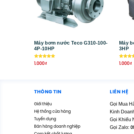
Máy bơm nước Teco G310-100-
Máy b
4P-10HP
3HP
Được xếp
Được x
1.000
₫
1.000
₫
hạng
hạng
5.00
5.00
5 sao
5 sao
THÔNG TIN
LIÊN HỆ
Gọi Mua H
Giới thiệu
Kinh Doan
Hệ thống cửa hàng
Gọi Khiếu 
Tuyển dụng
Bán hàng doanh nghiệp
Gọi Zalo:
0