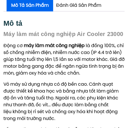
lượng
lượng
Mô Tả Sản Phẩm
Đánh Giá Sản Phẩm
Mô tả
Máy làm mát công nghiệp Air Cooler 23000
Động cơ
máy làm mát công nghiệp
là đồng 100%, chỉ
số chống nhiễm điện, nhiễm nước cao (IP 4.4 trở lên)
giúp tăng tuổi thọ lên 1,5 lần so với motor khác. Giá đỡ
motor bằng gang đặc để ngăn ngừa tình trạng bị ăn
mòn, giảm oxy hóa và chắc chắn.
Vỏ máy sử dụng nhựa có độ bền cao. Cánh quạt
được thiết kế khoa học và bằng nhựa tốt làm giảm
độ ồn và tăng tuổi thọ. Ngoài ra, các phụ kiện khác
như thanh đỡ, ốc vít… đều được làm bằng chất
liệu không bị rỉ sét và chống oxy hóa khi hoạt động
trong môi trường nước.