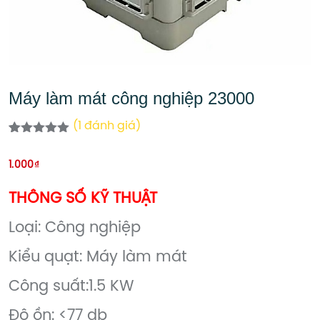
Máy làm mát công nghiệp 23000
(
1
đánh giá)
5.00
1
trên 5
dựa trên
1.000
₫
đánh giá
THÔNG SỐ KỸ THUẬT
Loại: Công nghiệp
Kiểu quạt: Máy làm mát
Công suất:1.5 KW
Độ ồn: <77 db