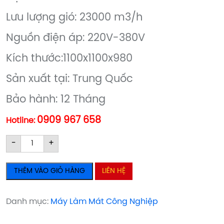
Lưu lượng gió: 23000 m3/h
Nguồn điện áp: 220V-380V
Kích thước:1100x1100x980
Sản xuất tại: Trung Quốc
Bảo hành: 12 Tháng
0909 967 658
Hotline:
Máy
Máy
-
+
làm
làm
mát
mát
THÊM VÀO GIỎ HÀNG
LIÊN HỆ
công
công
nghiệp
nghiệp
23000
23000
Danh mục:
Máy Làm Mát Công Nghiệp
số
số