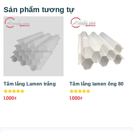
Sản phẩm tương tự
Tấm lắng Lamen trắng
Tấm lắng lamen ống 80
Được xếp
Được xếp
1.000
₫
1.000
₫
hạng
hạng
5.00
5.00
5 sao
5 sao