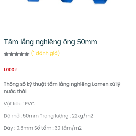
Tấm lắng nghiêng ống 50mm
(
1
đánh giá)
5.00
1
trên 5
dựa trên
1.000
₫
đánh giá
Thông số kỹ thuật tấm lắng nghiêng Lamen xử lý
nước thải
Vật liệu : PVC
Độ mở : 50mm Trọng lượng : 22kg/m2
Dày : 0,6mm Số tấm : 30 tấm/m2