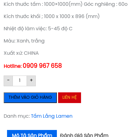
Kích thước tấm : 1000×1000(mm) Góc nghiêng : 60o
Kích thước khối ; 1000 x 1000 x 896 (mm)
Nhiệt độ làm việc: 5-45 độ C
Màu: Xanh, trắng
Xuất xứ: CHINA
0909 967 658
Hotline:
Tấm
Tấm
-
+
lắng
lắng
nghiêng
nghiêng
THÊM VÀO GIỎ HÀNG
LIÊN HỆ
ống
ống
50mm
50mm
số
số
Danh mục:
Tấm Lắng Lamen
lượng
lượng
Mô Tả Sản Phẩm
Đánh Giá Sản Phẩm