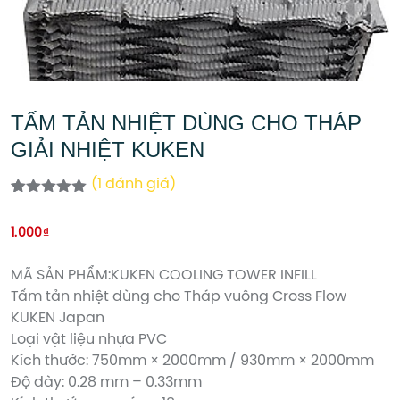
TẤM TẢN NHIỆT DÙNG CHO THÁP
GIẢI NHIỆT KUKEN
(
1
đánh giá)
5.00
1
trên 5
dựa trên
1.000
₫
đánh giá
MÃ SẢN PHẨM:KUKEN COOLING TOWER INFILL
Tấm tản nhiệt dùng cho Tháp vuông Cross Flow
KUKEN Japan
Loại vật liệu nhựa PVC
Kích thước: 750mm × 2000mm / 930mm × 2000mm
Độ dày: 0.28 mm – 0.33mm