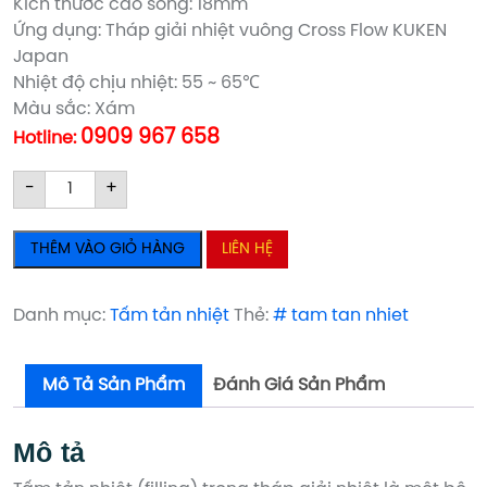
Kích thước cao sóng: 18mm
Ứng dụng: Tháp giải nhiệt vuông Cross Flow KUKEN
Japan
Nhiệt độ chịu nhiệt: 55 ~ 65℃
Màu sắc: Xám
0909 967 658
Hotline:
TẤM
TẤM
-
+
TẢN
TẢN
NHIỆT
NHIỆT
THÊM VÀO GIỎ HÀNG
LIÊN HỆ
DÙNG
DÙNG
CHO
CHO
THÁP
THÁP
Danh mục:
Tấm tản nhiệt
Thẻ:
# tam tan nhiet
GIẢI
GIẢI
NHIỆT
NHIỆT
Mô Tả Sản Phẩm
Đánh Giá Sản Phẩm
KUKEN
KUKEN
số
số
lượng
lượng
Mô tả