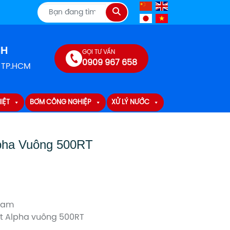
Tìm
kiếm
NH
GỌI TƯ VẤN
0909 967 658
, TP.HCM
IỆT
BƠM CÔNG NGHIỆP
XỬ LÝ NƯỚC
lpha Vuông 500RT
 Nam
ệt Alpha vuông 500RT