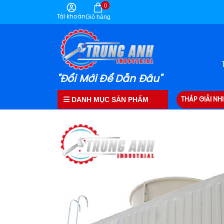
0
Tài khoản
Giỏ hàng
"Đổi Mới Để Dẫn Đầu"
DANH MỤC SẢN PHẨM
THÁP GIẢI NHI