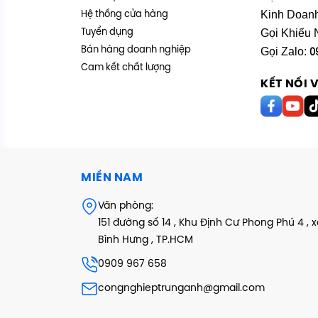
Kinh Doan
Hệ thống cửa hàng
Gọi Khiếu 
Tuyển dụng
Bán hàng doanh nghiệp
Gọi Zalo:
0
Cam kết chất lượng
KẾT NỐI 
MIỀN NAM
Văn phòng:
151 đường số 14 , Khu Định Cư Phong Phú 4 , 
Bình Hưng , TP.HCM
0909 967 658
congnghieptrunganh@gmail.com