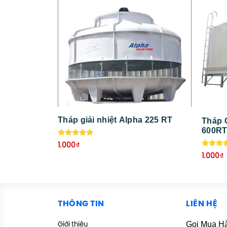
Tháp giải nhiệt Alpha 225 RT
Tháp 
600R
Được xếp
1.000
₫
hạng
Được x
5.00
1.000
₫
hạng
5 sao
5.00
5 sao
THÔNG TIN
LIÊN HỆ
Gọi Mua H
Giới thiệu