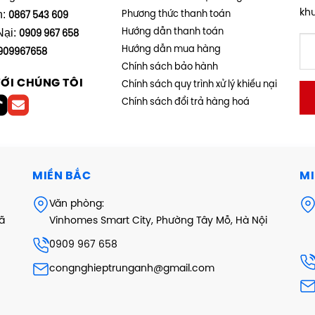
kh
h:
Phương thức thanh toán
0867 543 609
Nại:
Hướng dẫn thanh toán
0909 967 658
Hướng dẫn mua hàng
909967658
Chính sách bảo hành
VỚI CHÚNG TÔI
Chính sách quy trình xử lý khiếu nại
Chính sách đổi trả hàng hoá
MIỀN BẮC
MI
Văn phòng:
xã
Vinhomes Smart City, Phường Tây Mỗ, Hà Nội
0909 967 658
congnghieptrunganh@gmail.com