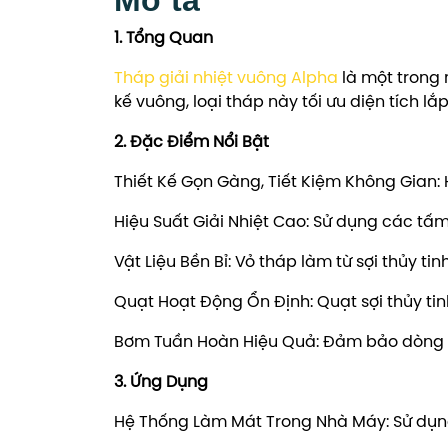
1. Tổng Quan
Tháp giải nhiệt vuông Alpha
là một trong 
kế vuông, loại tháp này tối ưu diện tích lắ
2. Đặc Điểm Nổi Bật
Thiết Kế Gọn Gàng, Tiết Kiệm Không Gian:
Hiệu Suất Giải Nhiệt Cao: Sử dụng các tấm 
Vật Liệu Bền Bỉ: Vỏ tháp làm từ sợi thủy 
Quạt Hoạt Động Ổn Định: Quạt sợi thủy ti
Bơm Tuần Hoàn Hiệu Quả: Đảm bảo dòng nướ
3. Ứng Dụng
Hệ Thống Làm Mát Trong Nhà Máy: Sử dụng