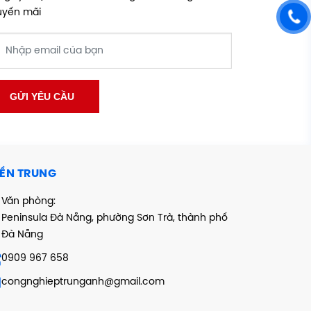
uyến mãi
ỀN TRUNG
Văn phòng:
Peninsula Đà Nẵng, phường Sơn Trà, thành phố
Đà Nẵng
0909 967 658
congnghieptrunganh@gmail.com