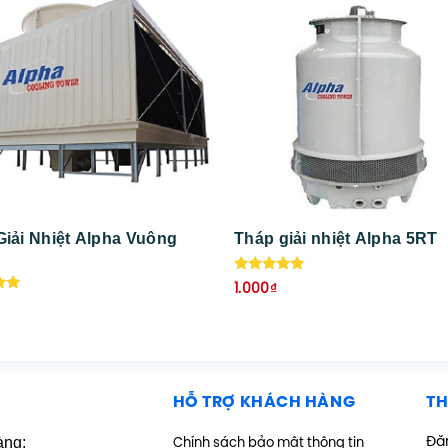
Giải Nhiệt Alpha Vuông
Tháp giải nhiệt Alpha 5RT
T
Được xếp
1.000
₫
hạng
ếp
5.00
5 sao
HỖ TRỢ KHÁCH HÀNG
TH
àng:
Đăn
Chính sách bảo mật thông tin