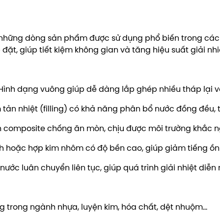
những dòng sản phẩm được sử dụng phổ biến trong các 
p đặt, giúp tiết kiệm không gian và tăng hiệu suất giải nhi
 Hình dạng vuông giúp dễ dàng lắp ghép nhiều tháp lại v
tản nhiệt (filling) có khả năng phân bổ nước đồng đều, tă
tinh composite chống ăn mòn, chịu được môi trường khắc n
nh hoặc hợp kim nhôm có độ bền cao, giúp giảm tiếng ồn 
c luân chuyển liên tục, giúp quá trình giải nhiệt diễn
 trong ngành nhựa, luyện kim, hóa chất, dệt nhuộm…