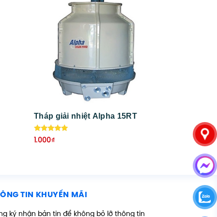
Tháp giải nhiệt Alpha 15RT
Được xếp
1.000
₫
hạng
5.00
5 sao
ÔNG TIN KHUYẾN MÃI
g ký nhận bản tin để không bỏ lỡ thông tin