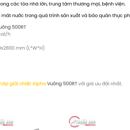
rong các tòa nhà lớn, trung tâm thương mại, bệnh viện.
 mát nước trong quá trình sản xuất và bảo quản thực p
Vuông 500RT
al/h
0x2800 mm (L*W*H)
háp giải nhiệt Alpha
Vuông 500RT
với giá ưu đãi nhất.