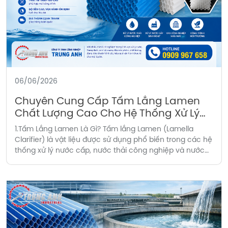
06/06/2026
Chuyên Cung Cấp Tấm Lắng Lamen
Chất Lượng Cao Cho Hệ Thống Xử Lý
Nước
1.Tấm Lắng Lamen Là Gì? Tấm lắng Lamen (Lamella
Clarifier) là vật liệu được sử dụng phổ biến trong các hệ
thống xử lý nước cấp, nước thải công nghiệp và nước
sinh hoạt. Với cấu trúc dạng tổ ong hoặc dạng sóng
nghiêng, tấm lắng Lamen giúp tăng diện tích bề mặt
lắng, nâng […]