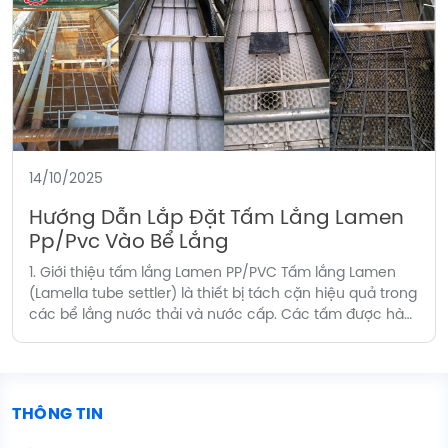
14/10/2025
Hướng Dẫn Lắp Đặt Tấm Lắng Lamen
Pp/Pvc Vào Bể Lắng
1. Giới thiệu tấm lắng Lamen PP/PVC Tấm lắng Lamen
(Lamella tube settler) là thiết bị tách cặn hiệu quả trong
các bể lắng nước thải và nước cấp. Các tấm được hàn
nhiệt tạo khối nghiêng 60°, giúp tăng diện tích tiếp xúc
và rút ngắn thời gian lắng. Kích thước chuẩn: Tấm rời:
[…]
THÔNG TIN