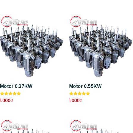
5.00
5.00
5 sao
5 sao
Motor 0.37KW
Motor 0.55KW
Được xếp
Được xếp
1.000
₫
1.000
₫
hạng
hạng
5.00
5.00
5 sao
5 sao