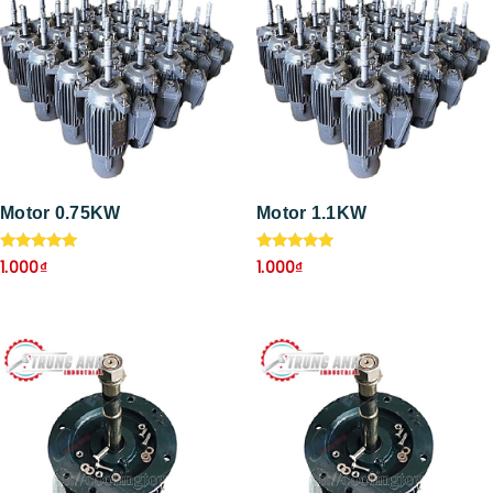
Motor 0.75KW
Motor 1.1KW
Được xếp
Được xếp
1.000
₫
1.000
₫
hạng
hạng
5.00
5.00
5 sao
5 sao