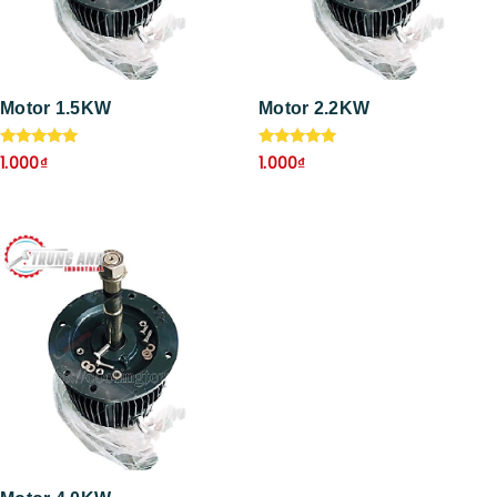
Motor 1.5KW
Motor 2.2KW
Được xếp
Được xếp
1.000
₫
1.000
₫
hạng
hạng
5.00
5.00
5 sao
5 sao