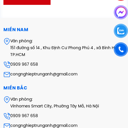
MIỀN NAM
Văn phòng:
151 đường số 14 , Khu Định Cư Phong Phú 4 , xã Bình Hưng ,
TP.HCM
0909 967 658
congnghieptrunganh@gmail.com
MIỀN BẮC
Văn phòng:
Vinhomes Smart City, Phường Tây Mỗ, Hà Nội
0909 967 658
congnghieptrunganh@gmail.com