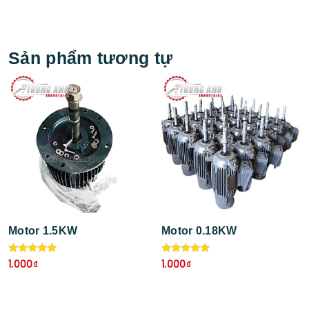
Sản phẩm tương tự
Motor 1.5KW
Motor 0.18KW
Được xếp
Được xếp
1.000
₫
1.000
₫
hạng
hạng
5.00
5.00
5 sao
5 sao