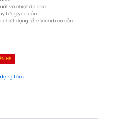
uất và nhiệt độ cao.
uỳ từng yêu cầu.
ổi nhiệt dạng tấm Vicarb có sẵn.
IÊN HỆ
t dạng tấm