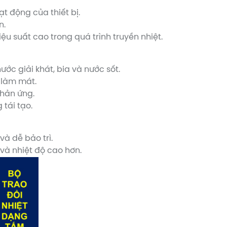
t động của thiết bị.
n.
ệu suất cao trong quá trình truyền nhiệt.
c giải khát, bia và nước sốt.
 làm mát.
phản ứng.
tái tạo.
và dễ bảo trì.
và nhiệt độ cao hơn.