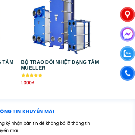
G TẤM
BỘ TRAO ĐỔI NHIỆT DẠNG TẤM
MUELLER
Được xếp
1.000
₫
hạng
5.00
5 sao
ÔNG TIN KHUYẾN MÃI
g ký nhận bản tin để không bỏ lỡ thông tin
uyến mãi