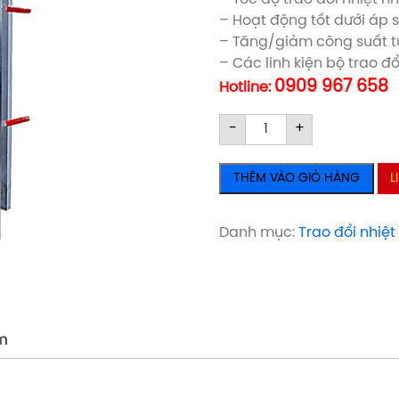
– Hoạt động tốt dưới áp s
– Tăng/giảm công suất t
– Các linh kiện bộ trao đ
0909 967 658
Hotline:
BỘ
BỘ
-
+
TRAO
TRAO
ĐỔI
ĐỔI
THÊM VÀO GIỎ HÀNG
L
NHIỆT
NHIỆT
DẠNG
DẠNG
TẤM
TẤM
Danh mục:
Trao đổi nhiệ
VICARB
VICARB
số
số
lượng
lượng
m