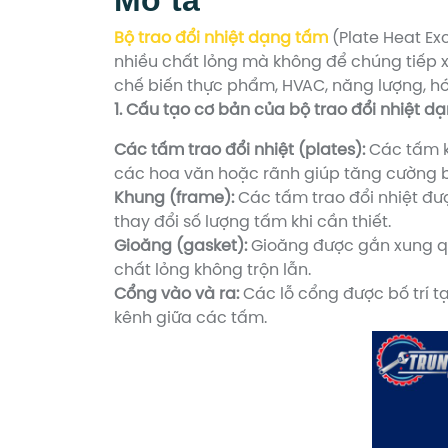
Bộ trao đổi nhiệt dạng tấm
(Plate Heat Exc
nhiều chất lỏng mà không để chúng tiếp xú
chế biến thực phẩm, HVAC, năng lượng, h
1. Cấu tạo cơ bản của bộ trao đổi nhiệt d
Các tấm trao đổi nhiệt (plates):
Các tấm ki
các hoa văn hoặc rãnh giúp tăng cường bề 
Khung (frame):
Các tấm trao đổi nhiệt đượ
thay đổi số lượng tấm khi cần thiết.
Gioăng (gasket):
Gioăng được gắn xung qu
chất lỏng không trộn lẫn.
Cổng vào và ra:
Các lỗ cổng được bố trí t
kênh giữa các tấm.