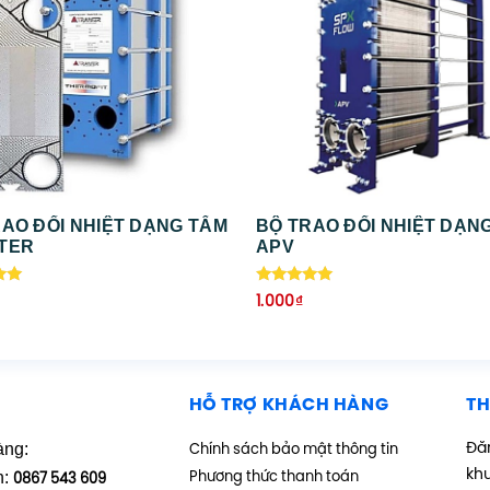
AO ĐỔI NHIỆT DẠNG TẤM
BỘ TRAO ĐỔI NHIỆT DẠN
TER
APV
ếp
Được xếp
1.000
₫
hạng
5.00
5 sao
HỖ TRỢ KHÁCH HÀNG
TH
àng:
Đăn
Chính sách bảo mật thông tin
kh
h:
Phương thức thanh toán
0867 543 609