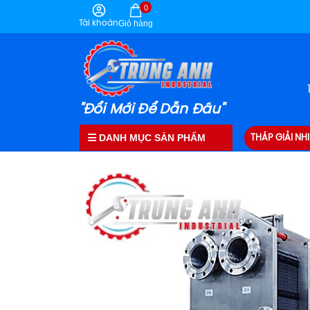
0
Tài khoản
Giỏ hàng
"Đổi Mới Để Dẫn Đầu"
DANH MỤC SẢN PHẨM
THÁP GIẢI NHI