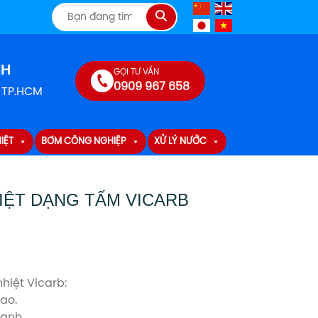
Tìm
kiếm
NH
GỌI TƯ VẤN
0909 967 658
, TP.HCM
IỆT
BƠM CÔNG NGHIỆP
XỬ LÝ NƯỚC
IỆT DẠNG TẤM VICARB
hiệt Vicarb:
cao.
hanh.