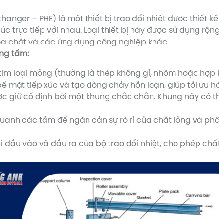
hanger – PHE) là một thiết bị trao đổi nhiệt được thiết k
c trực tiếp với nhau. Loại thiết bị này được sử dụng rộ
óa chất và các ứng dụng công nghiệp khác.
ạng tấm:
m loại mỏng (thường là thép không gỉ, nhôm hoặc hợp ki
mặt tiếp xúc và tạo dòng chảy hỗn loạn, giúp tối ưu hóa
c giữ cố định bởi một khung chắc chắn. Khung này có thể
anh các tấm để ngăn cản sự rò rỉ của chất lỏng và ph
ại đầu vào và đầu ra của bộ trao đổi nhiệt, cho phép chấ