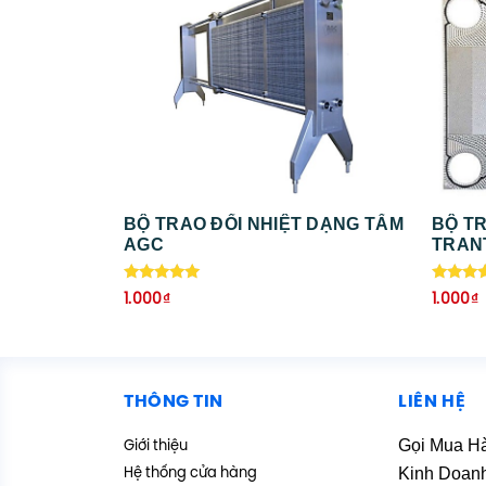
BỘ TRAO ĐỔI NHIỆT DẠNG TẤM
BỘ TR
AGC
TRAN
Được xếp
Được x
1.000
₫
1.000
₫
hạng
hạng
5.00
5.00
5 sao
5 sao
THÔNG TIN
LIÊN HỆ
Gọi Mua H
Giới thiệu
Kinh Doan
Hệ thống cửa hàng