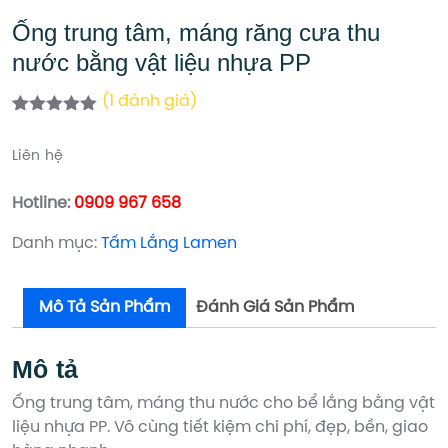
Ống trung tâm, máng răng cưa thu
nước bằng vật liệu nhựa PP
(
1
đánh giá)
5.00
1
trên 5
dựa trên
Liên hệ
đánh giá
Hotline:
0909 967 658
Danh mục:
Tấm Lắng Lamen
Mô Tả Sản Phẩm
Đánh Giá Sản Phẩm
Mô tả
Ống trung tâm, máng thu nước cho bể lắng bằng vật
liệu nhựa PP. Vô cùng tiết kiệm chi phí, đẹp, bền, giao