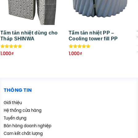
Tấm tản nhiệt PP –
Tấm tản nhiệt dùng cho
Cooling tower fill PP
Tháp MARLEY
Được xếp
Được xếp
1.000
₫
1.000
₫
hạng
hạng
5.00
5.00
5 sao
5 sao
THÔNG TIN
Giới thiệu
Hệ thống cửa hàng
Tuyển dụng
Bán hàng doanh nghiệp
Cam kết chất lượng