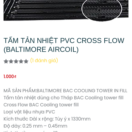
TẤM TẢN NHIỆT PVC CROSS FLOW
(BALTIMORE AIRCOIL)
(
1
đánh giá)
5.00
1
trên 5
dựa trên
1.000
₫
đánh giá
MÃ SẢN PHẨM:BALTIMORE BAC COOLING TOWER IN FILL
Tấm tản nhiệt dùng cho Tháp BAC Cooling tower fill
Cross Flow BAC Cooling tower fill
Loại vật liệu nhựa PVC
Kích thước Dài x rộng: Tùy ý x 1330mm
Độ dày: 0.25 mm – 0.45mm