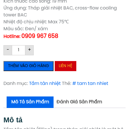
Kích thước cao sóng: 19 mm
Ứng dụng: Tháp giải nhiệt BAC, cross-flow cooling
tower BAC
Nhiệt độ chịu nhiệt: Max 75℃
Màu sắc: Đen/ xám
0909 967 658
Hotline:
TẤM
TẤM
-
+
TẢN
TẢN
NHIỆT
NHIỆT
THÊM VÀO GIỎ HÀNG
LIÊN HỆ
PVC
PVC
CROSS
CROSS
FLOW
FLOW
Danh mục:
Tấm tản nhiệt
Thẻ:
# tam tan nhiet
(BALTIMORE
(BALTIMORE
AIRCOIL)
AIRCOIL)
Mô Tả Sản Phẩm
Đánh Giá Sản Phẩm
số
số
lượng
lượng
Mô tả