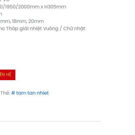
1600/1950/2000mm x H305mm
m
 15mm, 18mm, 20mm
cho Tháp giải nhiệt Vuông / Chữ nhật
IÊN HỆ
Thẻ:
# tam tan nhiet