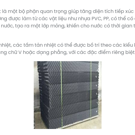
iệt là một bộ phận quan trọng giúp tăng diện tích tiếp xú
hường được làm từ các vật liệu như nhựa PVC, PP, có thể
ớc, tạo ra một lớp mỏng, khiến cho nước có thời gian ti
nhiệt, các tấm tản nhiệt có thể được bố trí theo các kiể
g chữ V hoặc dạng phẳng, với các đặc điểm riêng biệt gi