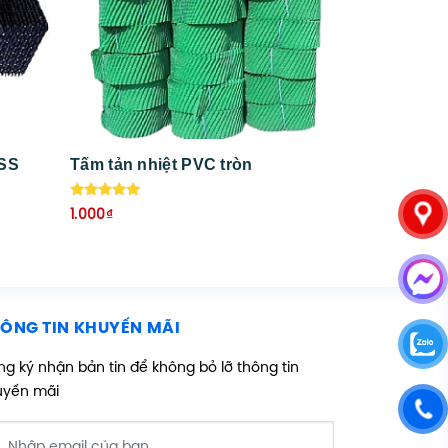
OSS
Tấm tản nhiệt PVC tròn
Được xếp
1.000
₫
hạng
5.00
5 sao
ÔNG TIN KHUYẾN MÃI
g ký nhận bản tin để không bỏ lỡ thông tin
uyến mãi