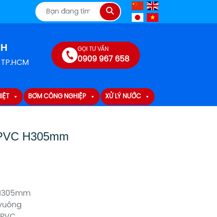
Tìm
kiếm
NH
GỌI TƯ VẤN
0909 967 658
, TP.HCM
IỆT
BƠM CÔNG NGHIỆP
XỬ LÝ NƯỚC
PVC H305mm
LH305mm
 vuông
 UPVC