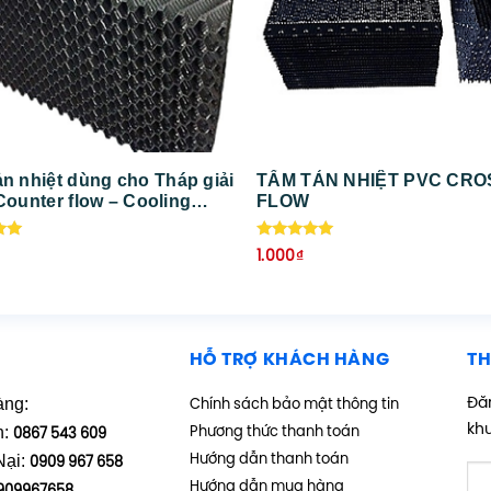
n nhiệt dùng cho Tháp giải
TẤM TẢN NHIỆT PVC CR
nter flow – Cooling
FLOW
fill Counter flow
ếp
Được xếp
1.000
₫
hạng
5.00
5 sao
HỖ TRỢ KHÁCH HÀNG
TH
àng:
Đăn
Chính sách bảo mật thông tin
kh
h:
Phương thức thanh toán
0867 543 609
Nại:
Hướng dẫn thanh toán
0909 967 658
Hướng dẫn mua hàng