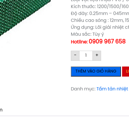
Kích thước: 1200/1500/
Độ dày: 0.25mm – 045m
Chiều cao sóng : 12mm,
Ứng dụng: Lõi giải nhiệt 
Màu sắc: Tùy ý
0909 967 658
Hotline:
TẤM
TẤM
-
+
TẢN
TẢN
NHIỆT
NHIỆT
THÊM VÀO GIỎ HÀNG
L
PVC
PVC
H305mm
H305mm
số
số
Danh mục:
Tấm tản nhiệt
lượng
lượng
m