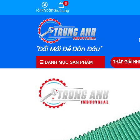
0
Tài khoản
Giỏ hàng
"Đổi Mới Để Dẫn Đầu"
DANH MỤC SẢN PHẨM
THÁP GIẢI NHI