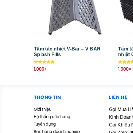
Tấm tản nhiệt V-Bar – V BAR
Tấm tả
Splash Fills
nhiệt Cou
tower 
Được xếp
Được x
1.000
₫
1.000
₫
hạng
hạng
5.00
5.00
5 sao
5 sao
THÔNG TIN
LIÊN HỆ
Gọi Mua H
Giới thiệu
Kinh Doan
Hệ thống cửa hàng
Gọi Khiếu 
Tuyển dụng
Bán hàng doanh nghiệp
Gọi Zalo: