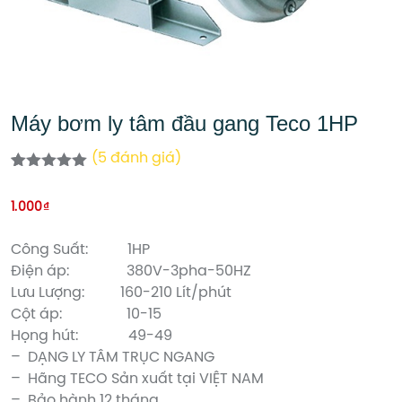
Máy bơm ly tâm đầu gang Teco 1HP
(
5
đánh giá)
5.00
5
trên 5
dựa trên
1.000
₫
đánh giá
Công Suất: 1HP
Điện áp: 380V-3pha-50HZ
Lưu Lượng: 160-210 Lít/phút
Cột áp: 10-15
Họng hút: 49-49
– DẠNG LY TÂM TRỤC NGANG
– Hãng TECO Sản xuất tại VIỆT NAM
– Bảo hành 12 tháng