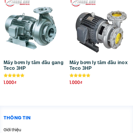
Máy bơm ly tâm đầu gang
Máy bơm ly tâm đầu inox
Teco 3HP
Teco 3HP
Được xếp
Được xếp
1.000
₫
1.000
₫
hạng
hạng
5.00
5.00
5 sao
5 sao
THÔNG TIN
Giới thiệu