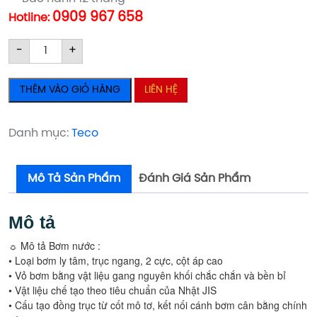
0909 967 658
Hotline:
Máy
Máy
-
+
bơm
bơm
ly
ly
THÊM VÀO GIỎ HÀNG
LIÊN HỆ
tâm
tâm
đầu
đầu
gang
gang
Danh mục:
Teco
Teco
Teco
1HP
1HP
Mô Tả Sản Phẩm
Đánh Giá Sản Phẩm
số
số
lượng
lượng
Mô tả
☼ Mô tả Bơm nước :
• Loại bơm ly tâm, trục ngang, 2 cực, cột áp cao
• Vỏ bơm bằng vật liệu gang nguyên khối chắc chắn và bền bỉ
• Vật liệu chế tạo theo tiêu chuẩn của Nhật JIS
• Cấu tạo đồng trục từ cốt mô tơ, kết nối cánh bơm cân bằng chính