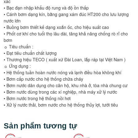
xác
• Bạc đạn nhập khẩu độ rung và độ ồn thấp
• Cánh bơm dạng kín, bằng gang xám đúc HT200 cho lưu lượng
nước lớn
• Buồng bơm thiết kế dạng xoắn ốc, cho hiệu suất cao
• Phốt cơ khí cho tuổi thọ lâu dài, tăng khả năng chống rò rỉ cho
bơm
☼ Tiêu chuẩn :
• Đạt tiêu chuẩn chất lượng
• Thương hiệu TECO ( xuất xứ Đài Loan, lắp ráp tại Việt Nam )
☼ Ứng dụng :
• Hệ thống tuần hoàn nước nóng và lạnh điều hòa không khí
• Bơm cấp nước cho hệ thống chữa cháy
• Bơm nước dân dụng cho căn hộ, khu nhà ở, tòa nhà chung cư
• Bơm nước dùng trong các xí nghiệp, nhà máy xử lý nước
• Bơm nước trong hệ thống nồi hơi
• Xử lý nước thải, bơm nước cho hệ thống thủy lợi, tưới tiêu
Sản phẩm tương tự