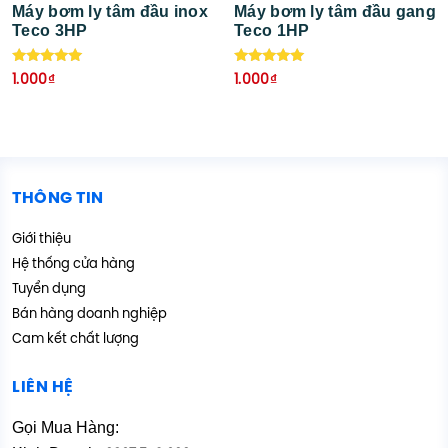
Máy bơm ly tâm đầu inox
Máy bơm ly tâm đầu gang
Teco 3HP
Teco 1HP
Được xếp
Được xếp
1.000
₫
1.000
₫
hạng
hạng
5.00
5.00
5 sao
5 sao
THÔNG TIN
Giới thiệu
Hệ thống cửa hàng
Tuyển dụng
Bán hàng doanh nghiệp
Cam kết chất lượng
LIÊN HỆ
Gọi Mua Hàng: