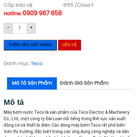
Cấp bảo vệ
IP55 /Class F
0909 967 658
Hotline:
Máy
Máy
-
+
bơm
bơm
nước
nước
THÊM VÀO GIỎ HÀNG
LIÊN HỆ
Teco
Teco
G330-
G330-
200-
200-
Danh mục:
Teco
4P-
4P-
30HP
30HP
Mô Tả Sản Phẩm
Đánh Giá Sản Phẩm
số
số
lượng
lượng
Mô tả
Máy bơm nước Teco là sản phẩm của Teco Electric & Machinery
Co., Ltd., một công ty Đài Loan nổi tiếng trong lĩnh vực sản xuất
động cơ và thiết bị điện. Các dòng máy bơm Teco rất phổ biến
trên thị trường, đặc biệt trong các ứng dụng công nghiệp và dân