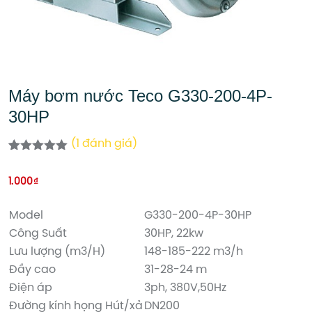
Máy bơm nước Teco G330-200-4P-
30HP
(
1
đánh giá)
5.00
1
trên 5
dựa trên
1.000
₫
đánh giá
Model
G330-200-4P-30HP
Công Suất
30HP, 22kw
Lưu lượng (m3/H)
148-185-222 m3/h
Đầy cao
31-28-24 m
Điện áp
3ph, 380V,50Hz
Đường kính họng Hút/xả
DN200