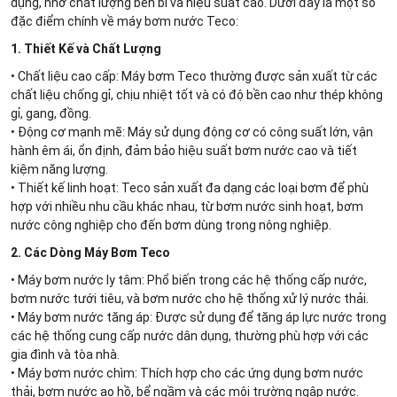
dụng, nhờ chất lượng bền bỉ và hiệu suất cao. Dưới đây là một số
đặc điểm chính về máy bơm nước Teco:
1. Thiết Kế và Chất Lượng
• Chất liệu cao cấp: Máy bơm Teco thường được sản xuất từ các
chất liệu chống gỉ, chịu nhiệt tốt và có độ bền cao như thép không
gỉ, gang, đồng.
• Động cơ mạnh mẽ: Máy sử dụng động cơ có công suất lớn, vận
hành êm ái, ổn định, đảm bảo hiệu suất bơm nước cao và tiết
kiệm năng lượng.
• Thiết kế linh hoạt: Teco sản xuất đa dạng các loại bơm để phù
hợp với nhiều nhu cầu khác nhau, từ bơm nước sinh hoạt, bơm
nước công nghiệp cho đến bơm dùng trong nông nghiệp.
2. Các Dòng Máy Bơm Teco
• Máy bơm nước ly tâm: Phổ biến trong các hệ thống cấp nước,
bơm nước tưới tiêu, và bơm nước cho hệ thống xử lý nước thải.
• Máy bơm nước tăng áp: Được sử dụng để tăng áp lực nước trong
các hệ thống cung cấp nước dân dụng, thường phù hợp với các
gia đình và tòa nhà.
• Máy bơm nước chìm: Thích hợp cho các ứng dụng bơm nước
thải, bơm nước ao hồ, bể ngầm và các môi trường ngập nước.